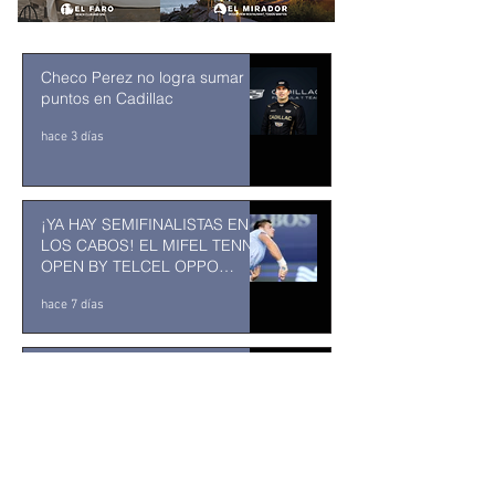
Checo Perez no logra sumar
puntos en Cadillac
hace 3 días
¡YA HAY SEMIFINALISTAS EN
LOS CABOS! EL MIFEL TENNIS
OPEN BY TELCEL OPPO
ENTRA EN SU RECTA FINAL
hace 7 días
MUSEO DE LA CIUDAD DE
TUXTLA GUTIÉRREZ: Un
museo comunitario hecho
desde y para la comunidad
hace 7 días