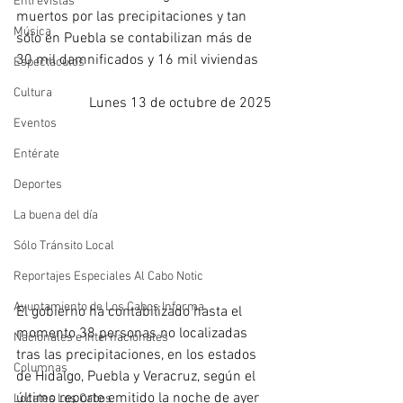
Entrevistas
muertos por las precipitaciones y tan 
Música
sólo en Puebla se contabilizan más de 
30 mil damnificados y 16 mil viviendas
Espectáculos
Cultura
Lunes 13 de octubre de 2025
Eventos
Entérate
Deportes
La buena del día
Sólo Tránsito Local
Reportajes Especiales Al Cabo Notic
Ayuntamiento de Los Cabos Informa
El gobierno ha contabilizado hasta el 
momento 38 personas no localizadas 
Nacionales e Internacionales
tras las precipitaciones, en los estados 
Columnas
de Hidalgo, Puebla y Veracruz, según el 
último reporte emitido la noche de ayer 
Locales Los Cabos