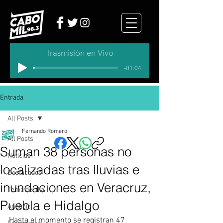
Trasmisión en Vivo
-01:04
Entrada
All Posts
Fernando Romero
All Posts
Suman 38 personas no
Noticias
localizadas tras lluvias e
Destacados
inundaciones en Veracruz,
Tema del dia
Puebla e Hidalgo
Analisis
Hasta el momento se registran 47 