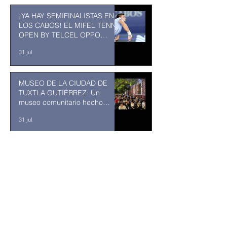
¡YA HAY SEMIFINALISTAS EN
LOS CABOS! EL MIFEL TENNIS
OPEN BY TELCEL OPPO
ENTRA EN SU RECTA FINAL
31 jul
MUSEO DE LA CIUDAD DE
TUXTLA GUTIÉRREZ: Un
museo comunitario hecho
desde y para la comunidad
31 jul
Aguacateros piden reanudar
exportaciones hacia EU tras
suspensión por motivos de
seguridad
hace 35 minutos