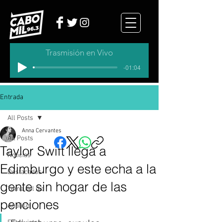
Trasmisión en Vivo
-01:04
Entrada
All Posts
Anna Cervantes
All Posts
Taylor Swift llega a
Noticias
Edimburgo y este echa a la
Destacados
gente sin hogar de las
Tema del dia
penciones
Analisis