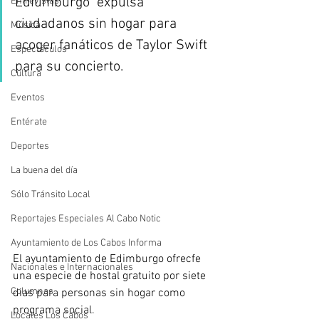
Ediumburgo  expulsa 
Entrevistas
ciudadanos sin hogar para 
Música
acoger fanáticos de Taylor Swift 
Espectáculos
para su concierto.
Cultura
Eventos
Entérate
Deportes
La buena del día
Sólo Tránsito Local
Reportajes Especiales Al Cabo Notic
Ayuntamiento de Los Cabos Informa
El ayuntamiento de Edimburgo ofrecfe 
Nacionales e Internacionales
una especie de hostal gratuito por siete 
Columnas
dias para personas sin hogar como 
programa social.  
Locales Los Cabos