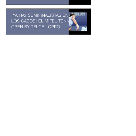
¡YA HAY SEMIFINALISTAS EN
LOS CABOS! EL MIFEL TENNIS
OPEN BY TELCEL OPPO
ENTRA EN SU RECTA FINAL
31 jul
MUSEO DE LA CIUDAD DE
TUXTLA GUTIÉRREZ: Un
museo comunitario hecho
desde y para la comunidad
31 jul
Incorporan cámaras corporales
para transparentar la labor
policial en Los Cabos
hace 2 días