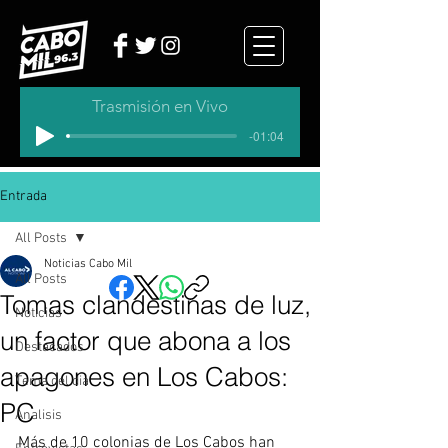
Trasmisión en Vivo
-01:04
Entrada
All Posts
Noticias Cabo Mil
All Posts
Tomas clandestinas de luz,
Noticias
un factor que abona a los
Destacados
apagones en Los Cabos:
Tema del dia
PC
Analisis
Más de 10 colonias de Los Cabos han 