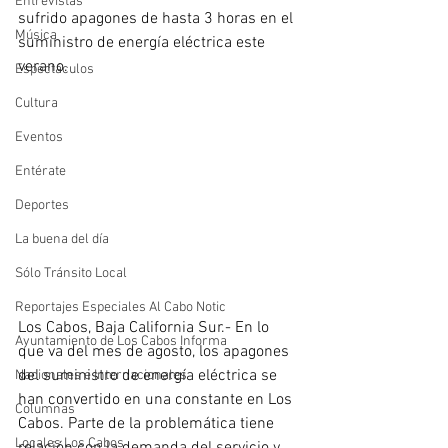
Entrevistas
sufrido apagones de hasta 3 horas en el 
Música
suministro de energía eléctrica este 
verano.
Espectáculos
Cultura
Eventos
Entérate
Deportes
La buena del día
Sólo Tránsito Local
Reportajes Especiales Al Cabo Notic
Los Cabos, Baja California Sur.- En lo 
Ayuntamiento de Los Cabos Informa
que va del mes de agosto, los apagones 
del suministro de energía eléctrica se 
Nacionales e Internacionales
han convertido en una constante en Los 
Columnas
Cabos. Parte de la problemática tiene 
Locales Los Cabos