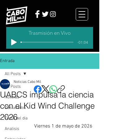
Trasmisión en Vivo
-01:04
Entrada
All Posts
Noticias Cabo Mil
All Posts
UABCS impulsa la ciencia
Noticias
con el Kid Wind Challenge
Destacados
2026
Tema del dia
Viernes 1 de mayo de 2026 
Analisis