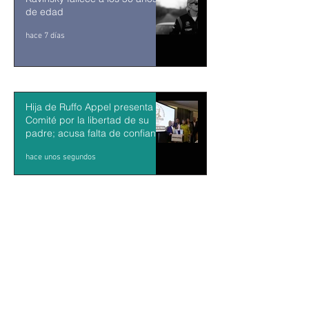
de edad
hace 7 días
Hija de Ruffo Appel presenta
Comité por la libertad de su
padre; acusa falta de confianza
en el proceso
hace unos segundos
Una campaña científica detecta
48 cachalotes al norte de
Menorca y un 20% son crías
hace 30 minutos
“No hay evidencia de que en
México haya sido el origen de