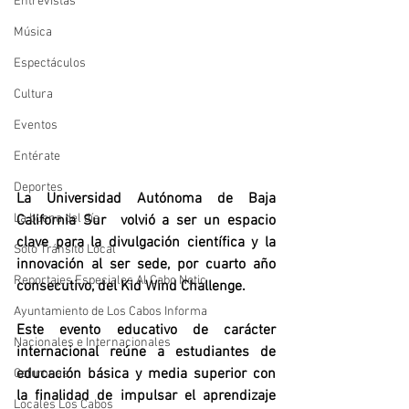
Entrevistas
Música
Espectáculos
Cultura
Eventos
Entérate
Deportes
La Universidad Autónoma de Baja 
La buena del día
California Sur  volvió a ser un espacio 
clave para la divulgación científica y la 
Sólo Tránsito Local
innovación al ser sede, por cuarto año 
Reportajes Especiales Al Cabo Notic
consecutivo, del Kid Wind Challenge. 
Ayuntamiento de Los Cabos Informa
Este evento educativo de carácter 
Nacionales e Internacionales
internacional reúne a estudiantes de 
educación básica y media superior con 
Columnas
la finalidad de impulsar el aprendizaje 
Locales Los Cabos