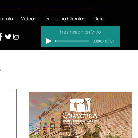
miento
Videos
Directorio Clientes
Ocio
Trasmisión en Vivo
00:00 / 01:04
a
cial