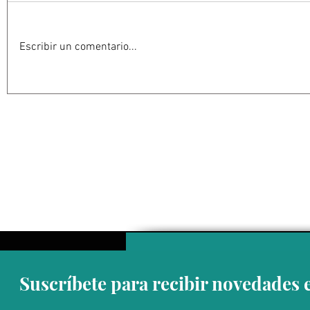
Escribir un comentario...
“El cambio climático afecta
“El cambio
de manera directa e indirecta
que hay te
al ser humano y causa
incrementa
graves daños en la salud
Troyo
física y mental”: Luis Manuel
Guerra
Suscríbete para recibir novedades 