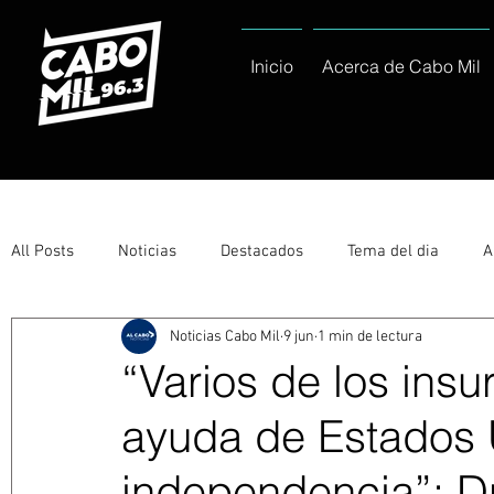
Inicio
Acerca de Cabo Mil
All Posts
Noticias
Destacados
Tema del dia
A
Noticias Cabo Mil
9 jun
1 min de lectura
Eventos
Entérate
Deportes
La buena del día
“Varios de los ins
ayuda de Estados U
Ayuntamiento de Los Cabos Informa
Nacionales e Inte
independencia”: D