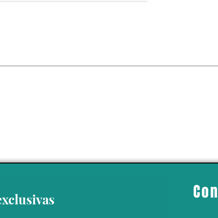
 climático nos dice
ndencia a
rse”: Dr. Enrique
Con
exclusivas