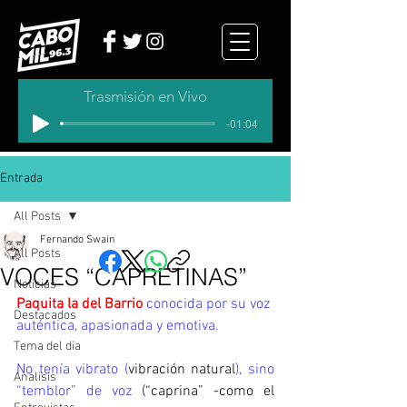
Trasmisión en Vivo
-01:04
Entrada
All Posts
Fernando Swain
All Posts
VOCES “CAPRETINAS”
Noticias
Paquita la del Barrio
 conocida por su voz 
Destacados
auténtica, apasionada y emotiva.
Tema del dia
No tenía vibrato (
vibración natural
), sino 
Analisis
“temblor” de voz 
(“caprina” -como el 