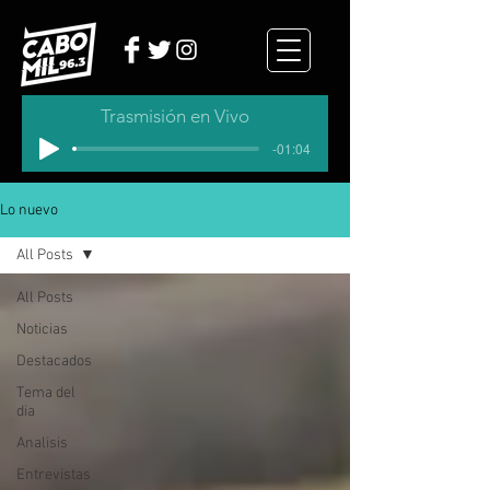
Trasmisión en Vivo
-01:04
Lo nuevo
All Posts
All Posts
Noticias
Destacados
Tema del
dia
Analisis
Entrevistas