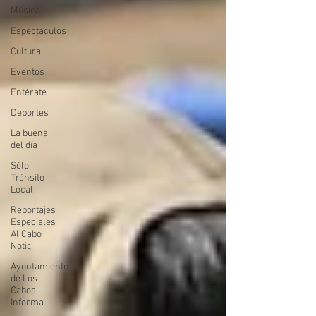
Música
Espectáculos
Cultura
Eventos
Entérate
Deportes
La buena
del día
Sólo
Tránsito
Local
Reportajes
Especiales
Al Cabo
Notic
Ayuntamiento
de Los
Cabos
Informa