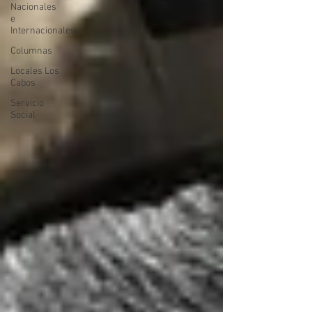
Nacionales
e
Internacionales
Columnas
Locales Los
Cabos
Servicio
Social