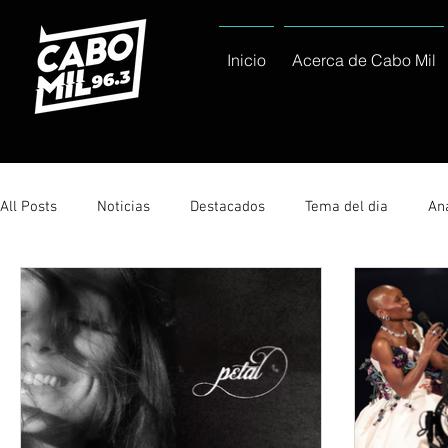
Inicio
Acerca de Cabo Mil
All Posts
Noticias
Destacados
Tema del dia
Ana
Sólo Tránsito Local
Reportajes Especiales Al Cabo Notic
Servicio Social