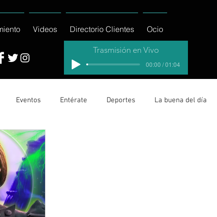
miento
Videos
Directorio Clientes
Ocio
Trasmisión en Vivo
00:00 / 01:04
Eventos
Entérate
Deportes
La buena del día
cionales
Columnas
Locales Los Cabos