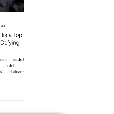
tura
 lista Top
‘Defying
osiciones de la
 son del
d alcanza