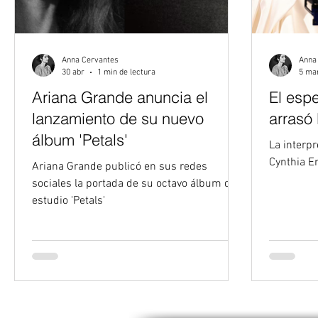
Anna Cervantes
Anna
30 abr
1 min de lectura
5 ma
Ariana Grande anuncia el
El esp
lanzamiento de su nuevo
arrasó
álbum 'Petals'
La interpretación de Ariana Grande y
Cynthia Er
Ariana Grande publicó en sus redes
sociales la portada de su octavo álbum de
estudio 'Petals'