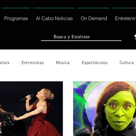
Programas
Al Cabo Noticias
On Demand
Entreteni
lisis
Entrevistas
Música
Espectáculos
Cultura
Ayuntamiento de Los Cabos Informa
Nacionales e Interna