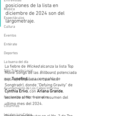
Entrevistas
posiciones de la lista en 
Música
diciembre de 2024 son del 
Espectáculos
largometraje.
Cultura
Eventos
Entérate
Deportes
La buena del día
La fiebre de 
Wicked
 alcanza la lista Top 
Sólo Tránsito Local
Movie Songs de las 
Billboard
, potenciada 
por 
Tunefind
 (una compañía de 
Reportajes Especiales Al Cabo Notic
Songtradr), donde “Defying Gravity” de 
Ayuntamiento de Los Cabos Informa
Cynthia Erivo
, con 
Ariana Grande
, 
Nacionales e Internacionales
asciende al No. 1 en el resumen del 
ultimo mes del 2024. 
Columnas
Locales Los Cabos