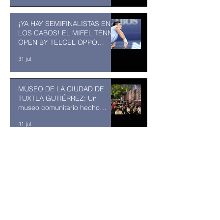
¡YA HAY SEMIFINALISTAS EN
LOS CABOS! EL MIFEL TENNIS
OPEN BY TELCEL OPPO
ENTRA EN SU RECTA FINAL
31 jul
MUSEO DE LA CIUDAD DE
TUXTLA GUTIÉRREZ: Un
museo comunitario hecho
desde y para la comunidad
31 jul
Abelardo De la Espriella jurará
como presidente de Colombia
bajo un fuerte esquema de
seguridad en Cali
hace 1 día