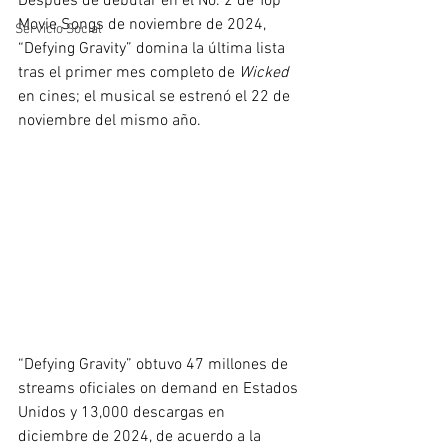
Después de debutar en el No. 2 de Top 
Movie Songs de noviembre de 2024, 
Servicio Social
“Defying Gravity” domina la última lista 
tras el primer mes completo de 
Wicked
en cines; el musical se estrenó el 22 de 
noviembre del mismo año. 
“Defying Gravity” obtuvo 47 millones de 
streams oficiales on demand en Estados 
Unidos y 13,000 descargas en 
diciembre de 2024, de acuerdo a la 