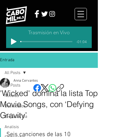
Trasmisión en Vivo
-01:04
Entrada
All Posts
Anna Cervantes
All Posts
'Wicked' domina la lista Top
Noticias
Movie Songs, con ‘Defying
Destacados
Gravity’
Tema del dia
Analisis
Seis canciones de las 10 