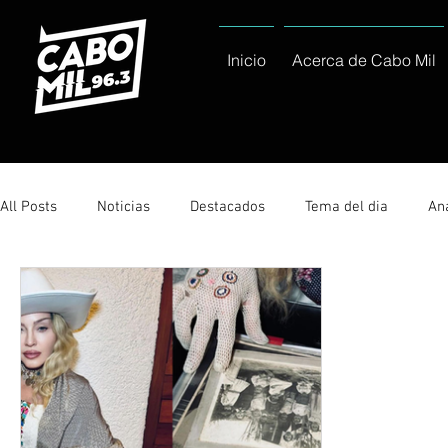
Inicio
Acerca de Cabo Mil
All Posts
Noticias
Destacados
Tema del dia
Ana
Sólo Tránsito Local
Reportajes Especiales Al Cabo Notic
Servicio Social