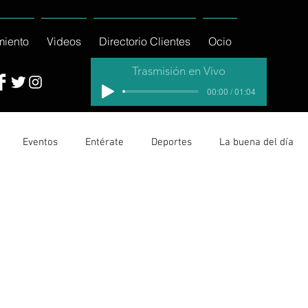
miento
Videos
Directorio Clientes
Ocio
Trasmisión en Vivo
00:00 / 01:04
Eventos
Entérate
Deportes
La buena del día
cionales
Columnas
Locales Los Cabos