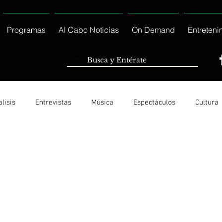
Programas
Al Cabo Noticias
On Demand
Entreteni
lisis
Entrevistas
Música
Espectáculos
Cultura
Ayuntamiento de Los Cabos Informa
Nacionales e Interna