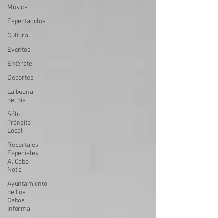
Música
Espectáculos
Cultura
Eventos
Entérate
Deportes
La buena
del día
Sólo
Tránsito
Local
Reportajes
Especiales
Al Cabo
Notic
Ayuntamiento
de Los
Cabos
Informa