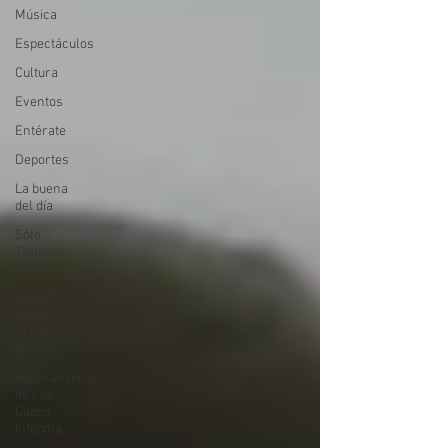
Música
Espectáculos
Cultura
Eventos
Entérate
Deportes
La buena
del día
Sólo
Tránsito
Local
Reportajes
Especiales
Al Cabo
Notic
Ayuntamiento
de Los
Cabos
Informa