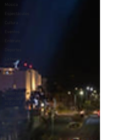
Música
Espectáculos
Cultura
Eventos
Entérate
Deportes
La buena
del día
Sólo
Tránsito
Local
Reportajes
Especiales
Al Cabo
Notic
Ayuntamiento
de Los
Cabos
Informa