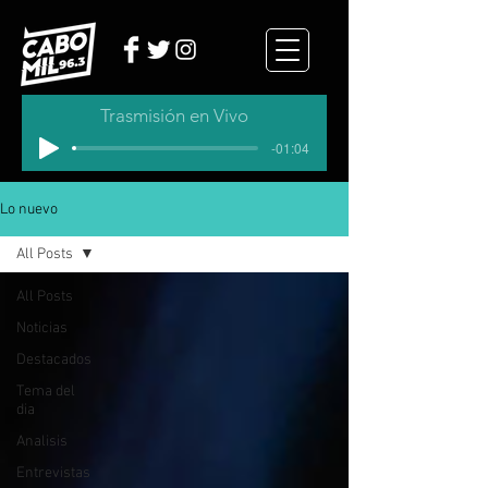
Trasmisión en Vivo
-01:04
Lo nuevo
All Posts
All Posts
Noticias
Destacados
Tema del
dia
Analisis
Entrevistas