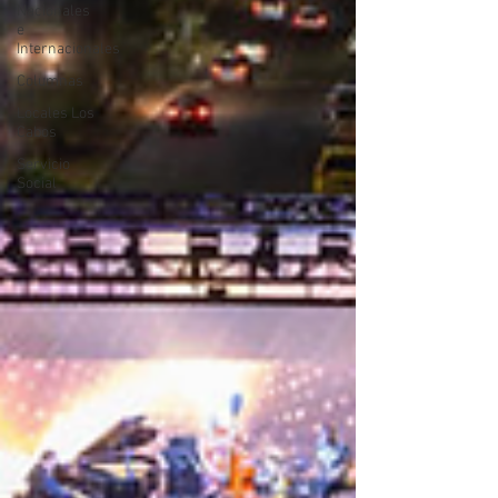
Nacionales
e
Internacionales
Columnas
Locales Los
Cabos
Servicio
Social