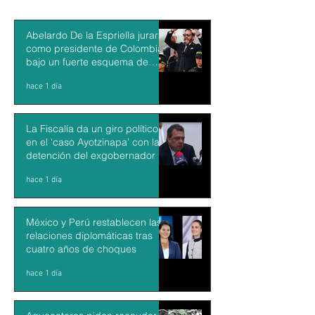
Abelardo De la Espriella jurará
como presidente de Colombia
bajo un fuerte esquema de
seguridad en Cali
hace 1 día
La Fiscalía da un giro político
en el ‘caso Ayotzinapa’ con la
detención del exgobernador de
Guerrero Ángel Aguirre
hace 1 día
México y Perú restablecen las
relaciones diplomáticas tras
cuatro años de choques
hace 1 día