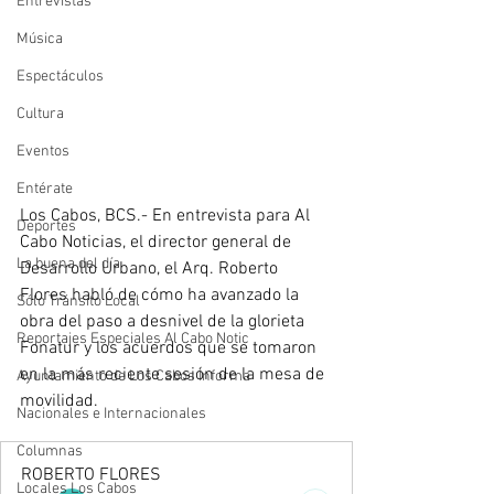
Entrevistas
Música
Espectáculos
Cultura
Eventos
Entérate
Los Cabos, BCS.- En entrevista para Al 
Deportes
Cabo Noticias, el director general de 
La buena del día
Desarrollo Urbano, el Arq. Roberto 
Flores habló de cómo ha avanzado la 
Sólo Tránsito Local
obra del paso a desnivel de la glorieta 
Reportajes Especiales Al Cabo Notic
Fonatur y los acuerdos que se tomaron 
en la más reciente sesión de la mesa de 
Ayuntamiento de Los Cabos Informa
movilidad.
Nacionales e Internacionales
Columnas
ROBERTO FLORES
Locales Los Cabos