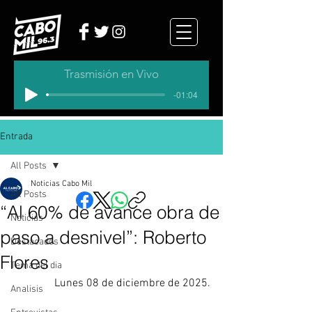
Trasmisión en Vivo
-01:04
Entrada
All Posts
Noticias Cabo Mil
All Posts
“Al 60% de avance obra de
Noticias
paso a desnivel”: Roberto
Destacados
Flores
Tema del dia
Lunes 08 de diciembre de 2025.
Analisis