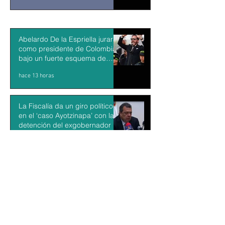
Abelardo De la Espriella jurará
como presidente de Colombia
bajo un fuerte esquema de
seguridad en Cali
hace 13 horas
La Fiscalía da un giro político
en el ‘caso Ayotzinapa’ con la
detención del exgobernador de
Guerrero Ángel Aguirre
hace 14 horas
México y Perú restablecen las
relaciones diplomáticas tras
cuatro años de choques
hace 15 horas