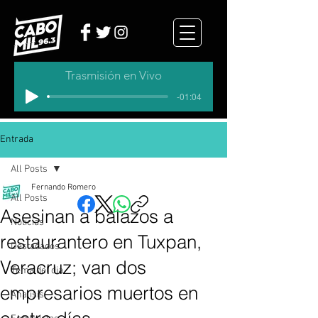
Trasmisión en Vivo
-01:04
Entrada
All Posts
Fernando Romero
All Posts
Asesinan a balazos a
Noticias
restaurantero en Tuxpan,
Destacados
Veracruz; van dos
Tema del dia
empresarios muertos en
Analisis