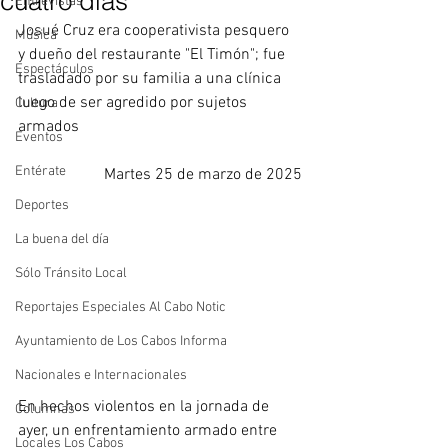
cuatro días
Entrevistas
Josué Cruz era cooperativista pesquero 
Música
y dueño del restaurante "El Timón"; fue 
Espectáculos
trasladado por su familia a una clínica 
luego de ser agredido por sujetos 
Cultura
armados
Eventos
Entérate
Martes 25 de marzo de 2025
Deportes
La buena del día
Sólo Tránsito Local
Reportajes Especiales Al Cabo Notic
Ayuntamiento de Los Cabos Informa
Nacionales e Internacionales
En hechos violentos en la jornada de 
Columnas
ayer, un enfrentamiento armado entre 
Locales Los Cabos