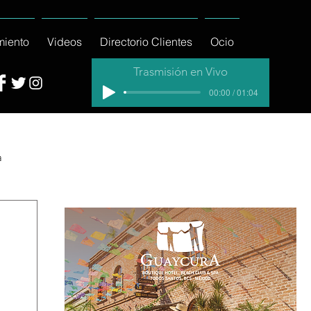
miento
Videos
Directorio Clientes
Ocio
Trasmisión en Vivo
00:00 / 01:04
a
cial