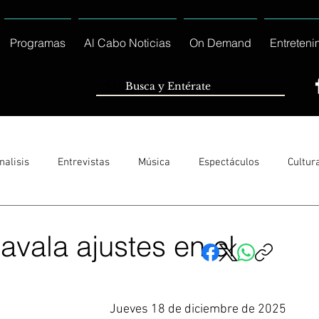
Programas
Al Cabo Noticias
On Demand
Entreteni
nalisis
Entrevistas
Música
Espectáculos
Cultur
Sólo Tránsito Local
Reportajes Especiales Al Cabo Notic
avala ajustes en el
l
rnacionales
Columnas
Locales Los Cabos
Servicio So
Jueves 18 de diciembre de 2025