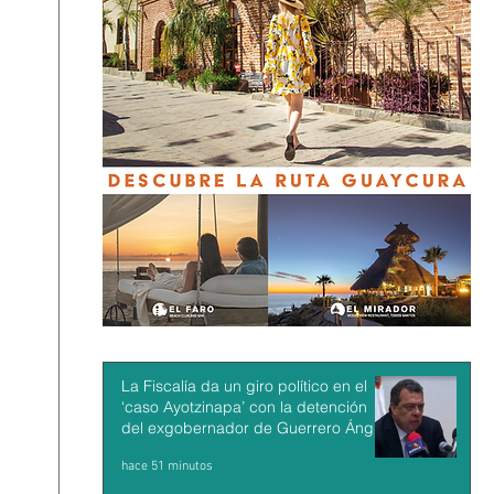
La Fiscalía da un giro político en el
‘caso Ayotzinapa’ con la detención
del exgobernador de Guerrero Ángel
Aguirre
hace 51 minutos