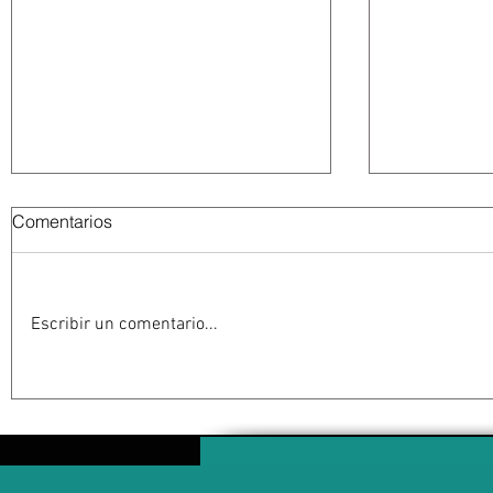
Comentarios
Escribir un comentario...
La Fiscalía da un giro político
México y P
en el ‘caso Ayotzinapa’ con la
las relaci
detención del exgobernador
tras cuatr
de Guerrero Ángel Aguirre