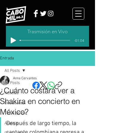
Trasmisión en Vivo
-01:04
Entrada
All Posts
Anna Cervantes
All Posts
¿Cuánto costará ver a
Noticias
Shakira en concierto en
Destacados
México?
Tema del dia
Después de largo tiempo, la 
Analisis
cantante colombiana regresa a 