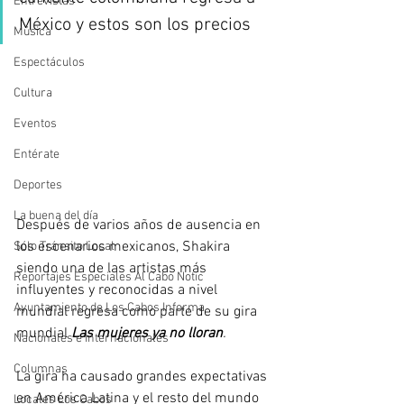
Entrevistas
México y estos son los precios
Música
Espectáculos
Cultura
Eventos
Entérate
Deportes
La buena del día
Después de varios años de ausencia en 
los escenarios mexicanos, Shakira 
Sólo Tránsito Local
siendo una de las artistas más 
Reportajes Especiales Al Cabo Notic
influyentes y reconocidas a nivel 
Ayuntamiento de Los Cabos Informa
mundial regresa como parte de su gira 
mundial 
Las mujeres ya no lloran
. 
Nacionales e Internacionales
Columnas
La gira ha causado grandes expectativas 
en América Latina y el resto del mundo 
Locales Los Cabos