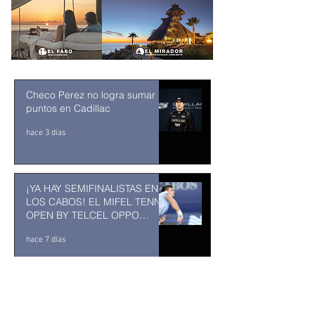
Checo Perez no logra sumar
puntos en Cadillac
hace 3 días
¡YA HAY SEMIFINALISTAS EN
LOS CABOS! EL MIFEL TENNIS
OPEN BY TELCEL OPPO
ENTRA EN SU RECTA FINAL
hace 7 días
MUSEO DE LA CIUDAD DE
TUXTLA GUTIÉRREZ: Un
museo comunitario hecho