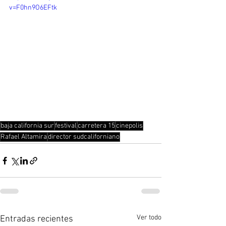
v=F0hn9O6EFtk
baja california sur
festival
carretera 15
cinepolis
Rafael Altamira
director sudcaliforniano
Ver todo
Entradas recientes