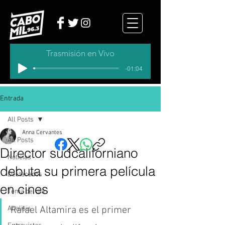
Trasmisión en Vivo
-01:04
Entrada
All Posts
Anna Cervantes
All Posts
Director sudcaliforniano
Noticias
debuta su primera película
Destacados
en cines
Tema del dia
Analisis
Rafael Altamira es el primer 