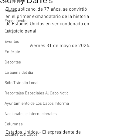
Stormy Daniels
Entrevistas
El republicano, de 77 años, se convirtió 
Música
en el primer exmandatario de la historia 
Espectáculos
de Estados Unidos en ser condenado en 
un juicio penal
Cultura
Eventos
Viernes 31 de mayo de 2024. 
Entérate
Deportes
La buena del día
Sólo Tránsito Local
Reportajes Especiales Al Cabo Notic
Ayuntamiento de Los Cabos Informa
Nacionales e Internacionales
Columnas
Estados Unidos.- El expresidente de 
Locales Los Cabos