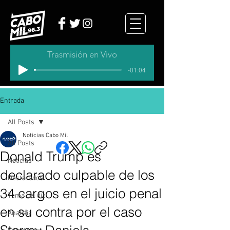
Trasmisión en Vivo
-01:04
Entrada
All Posts
Noticias Cabo Mil
All Posts
Donald Trump es
Noticias
declarado culpable de los
Destacados
34 cargos en el juicio penal
Tema del dia
en su contra por el caso
Analisis