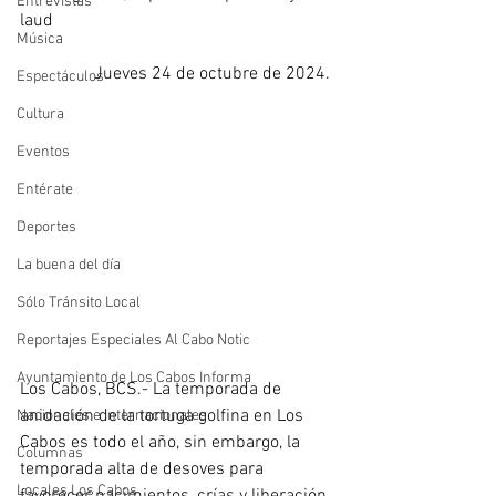
Entrevistas
laud
Música
Jueves 24 de octubre de 2024. 
Espectáculos
Cultura
Eventos
Entérate
Deportes
La buena del día
Sólo Tránsito Local
Reportajes Especiales Al Cabo Notic
Ayuntamiento de Los Cabos Informa
Los Cabos, BCS.- La temporada de 
anidación de la tortuga golfina en Los 
Nacionales e Internacionales
Cabos es todo el año, sin embargo, la 
Columnas
temporada alta de desoves para 
Locales Los Cabos