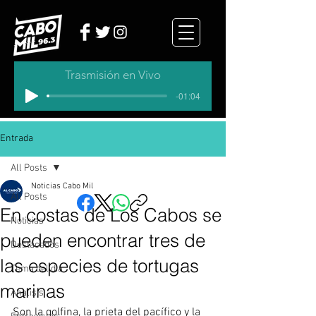
Trasmisión en Vivo
-01:04
Entrada
All Posts
Noticias Cabo Mil
All Posts
En costas de Los Cabos se
Noticias
pueden encontrar tres de
Destacados
las especies de tortugas
Tema del dia
marinas
Analisis
Son la golfina, la prieta del pacífico y la 