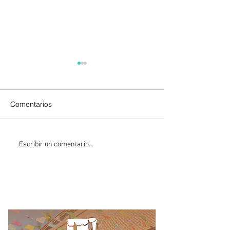
Comentarios
La Fiscalía da un giro
México y Perú
Escribir un comentario...
político en el ‘caso
restablecen las 
Ayotzinapa’ con la
diplomáticas tra
detención del
años de choque
exgobernador de
Guerrero Ángel Aguirre