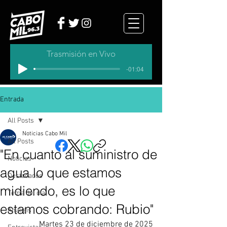
Trasmisión en Vivo
-01:04
Entrada
All Posts
Noticias Cabo Mil
All Posts
"En cuanto al suministro de
Noticias
agua lo que estamos
Destacados
midiendo, es lo que
Tema del dia
estamos cobrando: Rubio"
Analisis
Martes 23 de diciembre de 2025