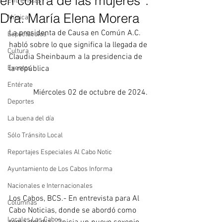
en contra de las mujeres”:
Entrevistas
Dra. María Elena Morera
Música
La presidenta de Causa en Común A.C. 
Espectáculos
habló sobre lo que significa la llegada de 
Cultura
Claudia Sheinbaum a la presidencia de 
Eventos
la república 
Entérate
Miércoles 02 de octubre de 2024. 
Deportes
La buena del día
Sólo Tránsito Local
Reportajes Especiales Al Cabo Notic
Ayuntamiento de Los Cabos Informa
Nacionales e Internacionales
Los Cabos, BCS.- En entrevista para Al 
Columnas
Cabo Noticias, donde se abordó como 
Locales Los Cabos