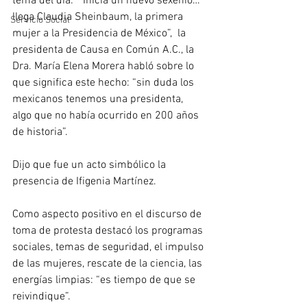
tema del día:  “Inicia un nuevo sexenio… 
llega Claudia Sheinbaum, la primera 
Servicio Social
mujer a la Presidencia de México”,  la 
presidenta de Causa en Común A.C., la 
Dra. María Elena Morera habló sobre lo 
que significa este hecho: “sin duda los 
mexicanos tenemos una presidenta, 
algo que no había ocurrido en 200 años 
de historia”. 
Dijo que fue un acto simbólico la 
presencia de Ifigenia Martínez. 
Como aspecto positivo en el discurso de 
toma de protesta destacó los programas 
sociales, temas de seguridad, el impulso 
de las mujeres, rescate de la ciencia, las 
energías limpias: “es tiempo de que se 
reivindique”. 