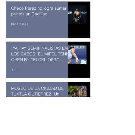
Checo Perez no logra sumar
puntos en Cadillac
hace 3 días
¡YA HAY SEMIFINALISTAS EN
LOS CABOS! EL MIFEL TENNIS
OPEN BY TELCEL OPPO
ENTRA EN SU RECTA FINAL
31 jul
MUSEO DE LA CIUDAD DE
TUXTLA GUTIÉRREZ: Un
museo comunitario hecho
desde y para la comunidad
31 jul