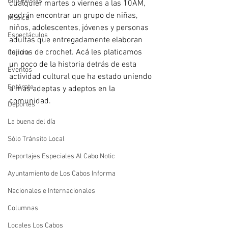
Entrevistas
cualquier martes o viernes a las 10AM, 
podrán encontrar un grupo de niñas, 
Música
niños, adolescentes, jóvenes y personas 
Espectáculos
adultas que entregadamente elaboran 
tejidos de crochet. Acá les platicamos 
Cultura
un poco de la historia detrás de esta 
Eventos
actividad cultural que ha estado uniendo 
Entérate
a más adeptas y adeptos en la 
comunidad.
Deportes
La buena del día
Sólo Tránsito Local
Reportajes Especiales Al Cabo Notic
Ayuntamiento de Los Cabos Informa
Nacionales e Internacionales
Columnas
Locales Los Cabos