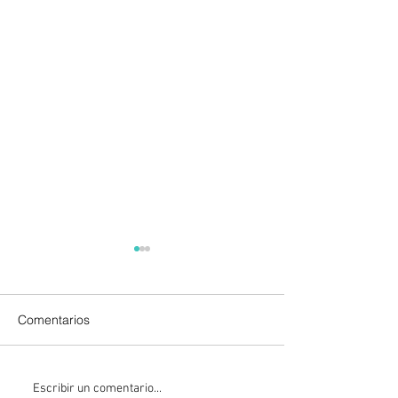
Comentarios
Checo Perez no logra
Arthur Gea hace 
Escribir un comentario...