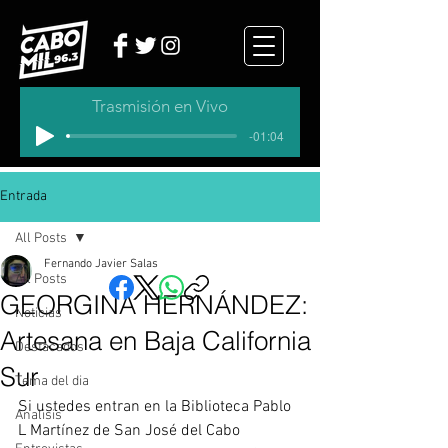
Trasmisión en Vivo
-01:04
Entrada
All Posts
Fernando Javier Salas
All Posts
GEORGINA HERNÁNDEZ:
Noticias
Artesana en Baja California
Destacados
Sur
Tema del dia
Si ustedes entran en la Biblioteca Pablo 
Analisis
L Martínez de San José del Cabo 