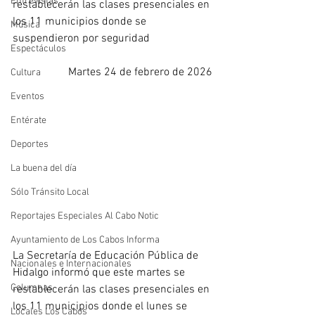
Entrevistas
restablecerán las clases presenciales en 
los 11 municipios donde se 
Música
suspendieron por seguridad
Espectáculos
Martes 24 de febrero de 2026
Cultura
Eventos
Entérate
Deportes
La buena del día
Sólo Tránsito Local
Reportajes Especiales Al Cabo Notic
Ayuntamiento de Los Cabos Informa
La Secretaría de Educación Pública de 
Nacionales e Internacionales
Hidalgo informó que este martes se 
Columnas
restablecerán las clases presenciales en 
los 11 municipios donde el lunes se 
Locales Los Cabos