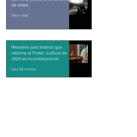
de edad
hace 6 días
Resuelve juez federal que
reforma al Poder Judicial de
2024 es inconstitucional
hace 58 minutos
León XIV visitará Uruguay,
Argentina y Perú del 6 al 17 de
noviembre
hace 2 horas
Sheinbaum firma decreto para
fortalecer transparencia en el