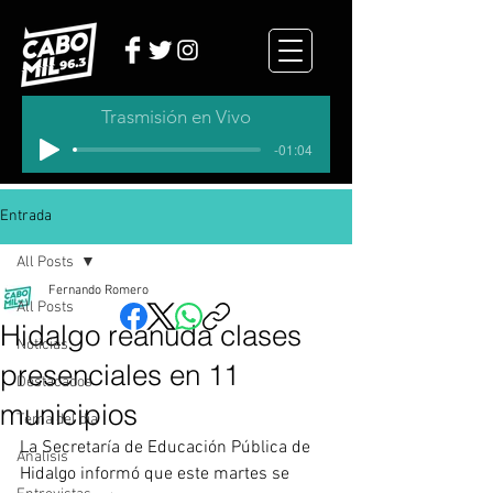
Trasmisión en Vivo
-01:04
Entrada
All Posts
Fernando Romero
All Posts
Hidalgo reanuda clases
Noticias
presenciales en 11
Destacados
municipios​
Tema del dia
La Secretaría de Educación Pública de 
Analisis
Hidalgo informó que este martes se 