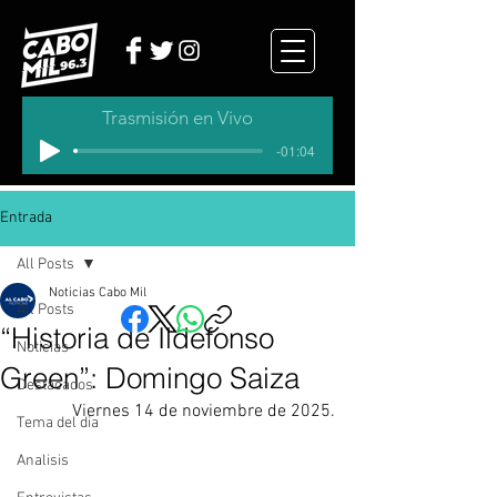
Trasmisión en Vivo
-01:04
Entrada
All Posts
Noticias Cabo Mil
All Posts
“Historia de Ildefonso
Noticias
Green”: Domingo Saiza
Destacados
Viernes 14 de noviembre de 2025.
Tema del dia
Analisis