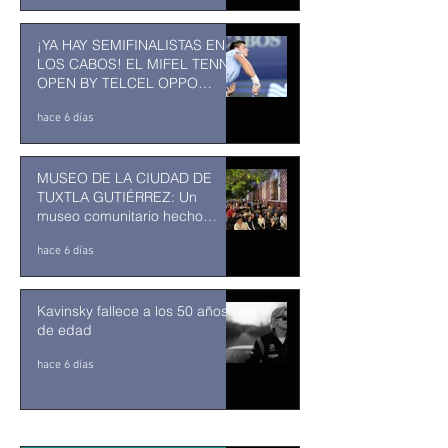
¡YA HAY SEMIFINALISTAS EN
LOS CABOS! EL MIFEL TENNIS
OPEN BY TELCEL OPPO
ENTRA EN SU RECTA FINAL
hace 6 días
MUSEO DE LA CIUDAD DE
TUXTLA GUTIÉRREZ: Un
museo comunitario hecho
desde y para la comunidad
hace 6 días
Kavinsky fallece a los 50 años
de edad
hace 6 días