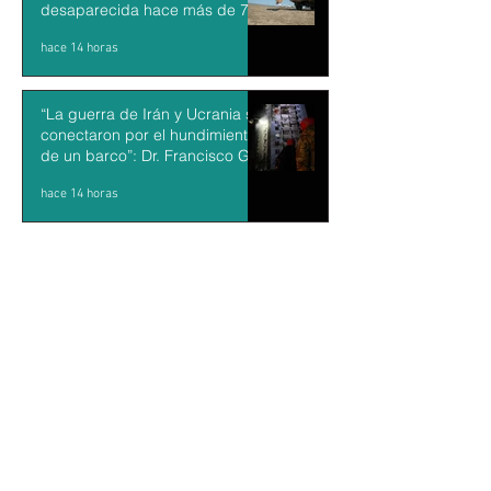
desaparecida hace más de 70
años
hace 14 horas
“La guerra de Irán y Ucrania se
conectaron por el hundimiento
de un barco”: Dr. Francisco Gil
Villegas
hace 14 horas