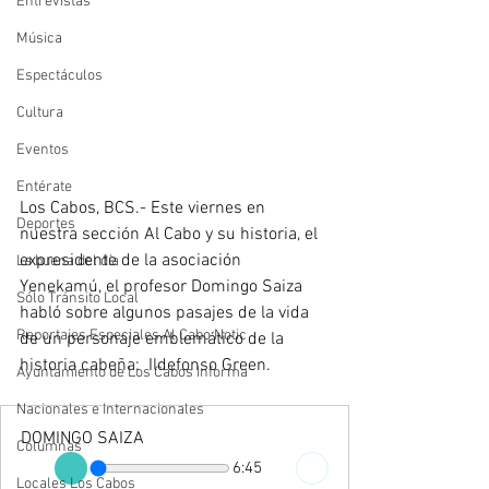
Entrevistas
Música
Espectáculos
Cultura
Eventos
Entérate
Los Cabos, BCS.- Este viernes en 
Deportes
nuestra sección Al Cabo y su historia, el 
expresidente de la asociación 
La buena del día
Yenekamú, el profesor Domingo Saiza 
Sólo Tránsito Local
habló sobre algunos pasajes de la vida 
Reportajes Especiales Al Cabo Notic
de un personaje emblemático de la 
historia cabeña:  Ildefonso Green.
Ayuntamiento de Los Cabos Informa
Nacionales e Internacionales
DOMINGO SAIZA
Columnas
6:45
Locales Los Cabos