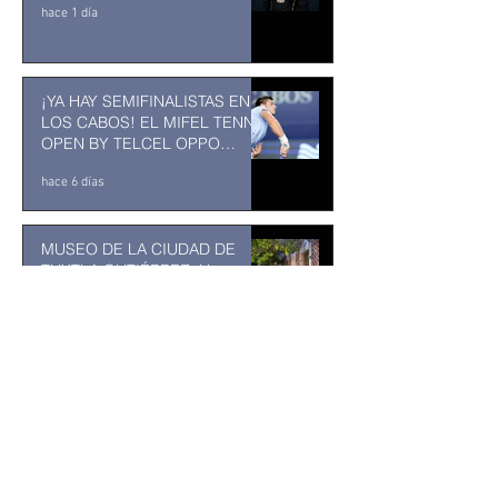
hace 1 día
¡YA HAY SEMIFINALISTAS EN
LOS CABOS! EL MIFEL TENNIS
OPEN BY TELCEL OPPO
ENTRA EN SU RECTA FINAL
hace 6 días
MUSEO DE LA CIUDAD DE
TUXTLA GUTIÉRREZ: Un
museo comunitario hecho
desde y para la comunidad
hace 6 días
Kavinsky fallece a los 50 años
de edad
hace 6 días