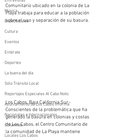
Entrevistas
Comunitario ubicado en la colonia de La 
Música
Playa trabaja para educar a la población 
sobre el uso y separación de su basura.
Espectáculos
Cultura
Eventos
Entérate
Deportes
La buena del día
Sólo Tránsito Local
Reportajes Especiales Al Cabo Notic
Los Cabos, Baja California Sur.-
Ayuntamiento de Los Cabos Informa
Conscientes de la problemática que ha 
Nacionales e Internacionales
generado la basura en colonias y costas 
de Los Cabos, el Centro Comunitario de 
Columnas
la comunidad de La Playa mantiene 
Locales Los Cabos