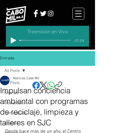
Trasmisión en Vivo
-01:04
Entrada
All Posts
Noticias Cabo Mil
All Posts
Impulsan conciencia
Noticias
ambiental con programas
Destacados
de reciclaje, limpieza y
Tema del dia
talleres en SJC
Analisis
Desde hace más de un año, el Centro 