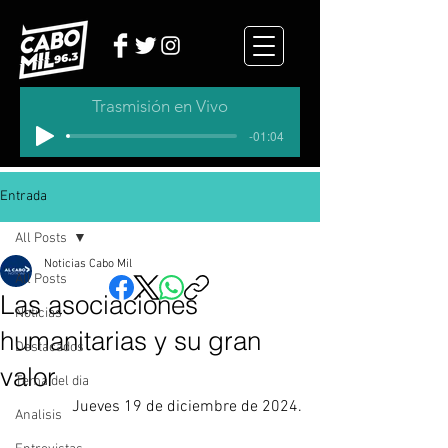
Trasmisión en Vivo
-01:04
Entrada
All Posts
Noticias Cabo Mil
All Posts
Las asociaciones
Noticias
humanitarias y su gran
Destacados
valor
Tema del dia
Jueves 19 de diciembre de 2024.
Analisis