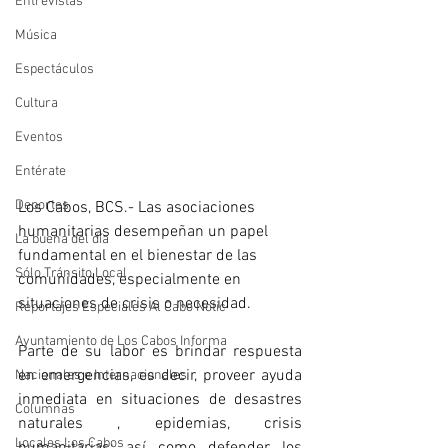
Entrevistas
Música
Espectáculos
Cultura
Eventos
Entérate
Deportes
Los Cabos, BCS.- Las asociaciones 
humanitarias desempeñan un papel 
La buena del día
fundamental en el bienestar de las 
Sólo Tránsito Local
comunidades, especialmente en 
situaciones de crisis o necesidad.
Reportajes Especiales Al Cabo Notic
Ayuntamiento de Los Cabos Informa
Parte de su labor es brindar respuesta 
en emergencias, es decir, proveer ayuda 
Nacionales e Internacionales
inmediata en situaciones de desastres 
Columnas
naturales , epidemias, crisis 
Locales Los Cabos