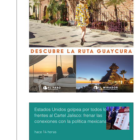
Estados Unidos golpea por todos los
frentes al Cartel Jalisco: frenar las
conexiones con la política mexicana y
su músculo económico
hace 14 horas