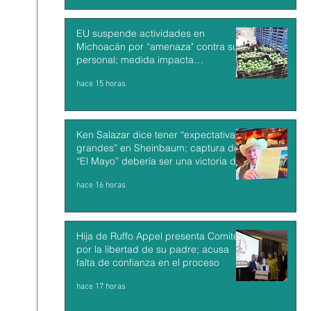
EU suspende actividades en
Michoacán por “amenaza" contra su
personal; medida impacta
exportaciones de aguacate mexicano
hace 15 horas
Ken Salazar dice tener “expectativas
grandes” en Sheinbaum; captura de
“El Mayo” debería ser una victoria de
México y EU
hace 16 horas
Hija de Ruffo Appel presenta Comité
por la libertad de su padre; acusa
falta de confianza en el proceso
hace 17 horas