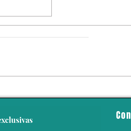
comendaciones
nir golpes de calor
bos
Con
exclusivas