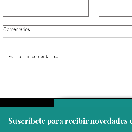
Comentarios
Escribir un comentario...
Mantiene Ayuntamiento de
Emiten re
Los Cabos 53 obras en
para preve
proceso para mejorar calles y
en Los Ca
espacios públicos
Suscríbete para recibir novedades 