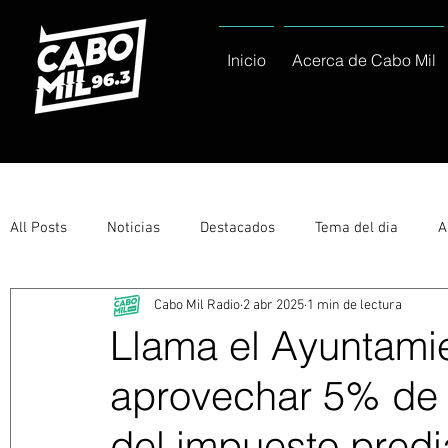
Inicio
Acerca de Cabo Mil
All Posts
Noticias
Destacados
Tema del dia
A
Cabo Mil Radio
2 abr 2025
1 min de lectura
Eventos
Entérate
Deportes
La buena del día
Llama el Ayuntami
aprovechar 5% de
Ayuntamiento de Los Cabos Informa
Nacionales e Inte
del impuesto predi