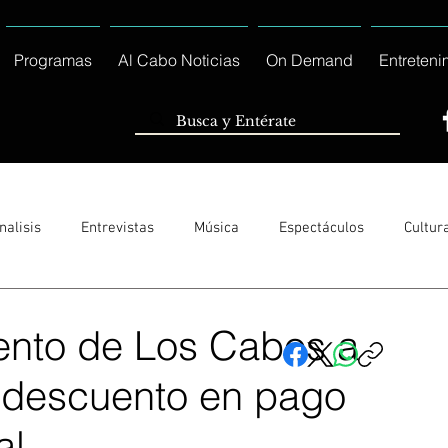
Programas
Al Cabo Noticias
On Demand
Entreteni
nalisis
Entrevistas
Música
Espectáculos
Cultur
Sólo Tránsito Local
Reportajes Especiales Al Cabo Notic
ento de Los Cabos a
 descuento en pago
rnacionales
Columnas
Locales Los Cabos
Servicio So
al