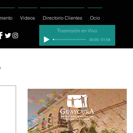
miento
Videos
Directorio Clientes
Ocio
Trasmisión en Vivo
00:00 / 01:04
a
cial