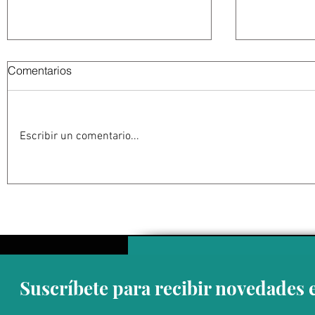
Comentarios
Escribir un comentario...
" Está restringido el acceso a
EU aumenta
la zona del Arco de Cabo
por turism
San Lucas, representa un
riesgo es una zona inestable
: Francisco Cota"
Suscríbete para recibir novedades 