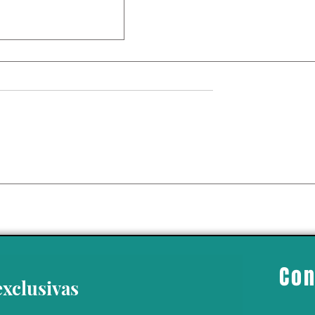
 retiro de visas
o de parto
Con
exclusivas