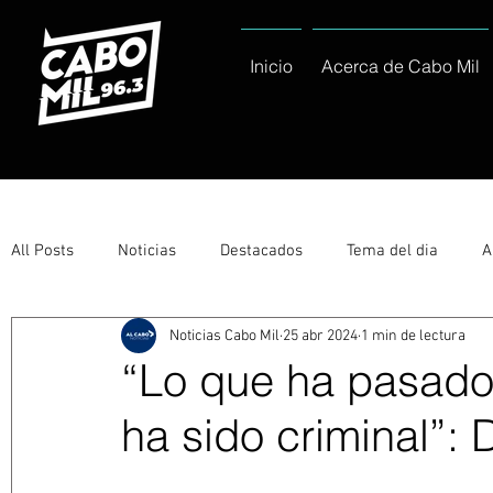
Inicio
Acerca de Cabo Mil
All Posts
Noticias
Destacados
Tema del dia
A
Noticias Cabo Mil
25 abr 2024
1 min de lectura
Eventos
Entérate
Deportes
La buena del día
“Lo que ha pasado
ha sido criminal”:
Ayuntamiento de Los Cabos Informa
Nacionales e Inte