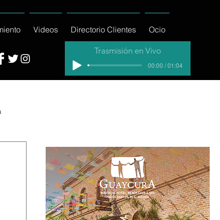
miento
Videos
Directorio Clientes
Ocio
Trasmisión en Vivo
00:00 / 01:04
a
cial