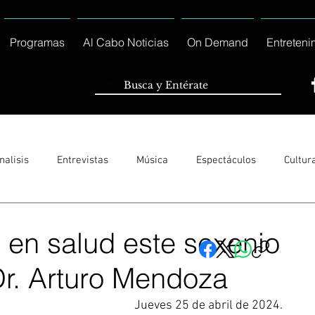
Programas
Al Cabo Noticias
On Demand
Entreteni
nalisis
Entrevistas
Música
Espectáculos
Cultur
Sólo Tránsito Local
Reportajes Especiales Al Cabo Notic
 en salud este sexenio
 Dr. Arturo Mendoza
rnacionales
Columnas
Locales Los Cabos
Servicio So
Jueves 25 de abril de 2024.