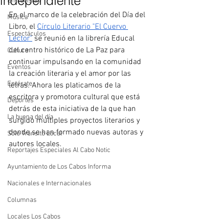
independiente
Entrevistas
En el marco de la celebración del Día del 
Música
Libro, el 
Círculo Literario "El Cuervo 
Espectáculos
Lector"
 se reunió en la librería Educal 
del centro histórico de La Paz para 
Cultura
continuar impulsando en la comunidad 
Eventos
la creación literaria y el amor por las 
Entérate
letras. Ahora les platicamos de la 
escritora y promotora cultural que está 
Deportes
detrás de esta iniciativa de la que han 
La buena del día
surgido múltiples proyectos literarios y 
donde se han formado nuevas autoras y 
Sólo Tránsito Local
autores locales.
Reportajes Especiales Al Cabo Notic
Ayuntamiento de Los Cabos Informa
Nacionales e Internacionales
Columnas
Locales Los Cabos