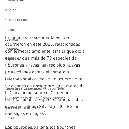
Entrevistas
Música
Espectáculos
Cultura
En noticias trascendentales que 
Eventos
ocurrieron en este 2025, relacionadas 
Entérate
con el medio ambiente, está la que dio a 
conocer que más de 70 especies de 
Deportes
tiburones y rayas han recibido nuevas 
La buena del día
protecciones contra el comercio 
internacional gracias a un acuerdo que 
Sólo Tránsito Local
se alcanzó en noviembre en el marco de 
Reportajes Especiales Al Cabo Notic
la Convención sobre el Comercio 
Ayuntamiento de Los Cabos Informa
Internacional de Especies Amenazadas 
de Fauna y Flora Silvestres (CITES, por 
Nacionales e Internacionales
sus siglas en inglés). 
Columnas
Los tiburones ballena, los tiburones 
Locales Los Cabos