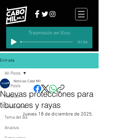
Trasmisión en Vivo
-01:04
Entrada
All Posts
Noticias Cabo Mil
All Posts
Nuevas protecciones para
Noticias
tiburones y rayas
Destacados
Jueves 18 de diciembre de 2025.
Tema del dia
Analisis