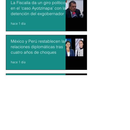
La Fiscalía da un giro político
en el ‘caso Ayotzinapa’ con la
detención del exgobernador de
Guerrero Ángel Aguirre
hace 1 día
México y Perú restablecen las
relaciones diplomáticas tras
cuatro años de choques
hace 1 día
Aguacateros piden reanudar
exportaciones hacia EU tras
suspensión por motivos de
seguridad
hace 1 día
KARLA SOTELO: Escritora,
docente y tallerista en La Paz