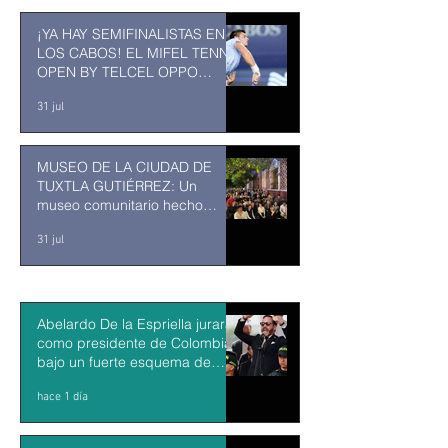
¡YA HAY SEMIFINALISTAS EN
LOS CABOS! EL MIFEL TENNIS
OPEN BY TELCEL OPPO
ENTRA EN SU RECTA FINAL
31 jul
MUSEO DE LA CIUDAD DE
TUXTLA GUTIÉRREZ: Un
museo comunitario hecho
desde y para la comunidad
31 jul
Abelardo De la Espriella jurará
como presidente de Colombia
bajo un fuerte esquema de
seguridad en Cali
hace 1 día