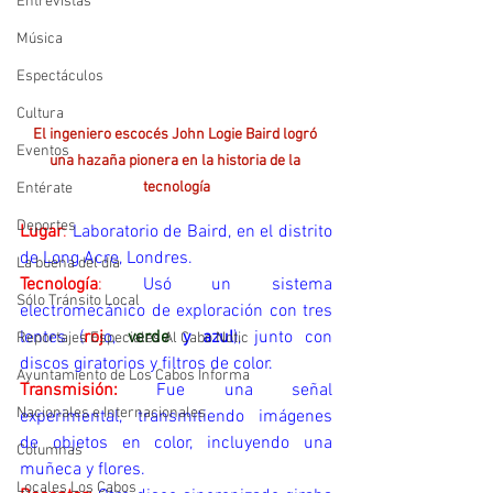
Entrevistas
Música
Espectáculos
Cultura
El ingeniero escocés John Logie Baird logró 
Eventos
una hazaña pionera en la historia de la 
tecnología
Entérate
Deportes
Lugar
:
 Laboratorio de Baird, en el distrito 
de Long Acre, Londres.
La buena del día
Tecnología
:
 Usó un sistema 
Sólo Tránsito Local
electromecánico de exploración con tres 
lentes (
roj
o, 
verde
y azul
), junto con 
Reportajes Especiales Al Cabo Notic
discos giratorios y filtros de color.
Ayuntamiento de Los Cabos Informa
Transmisión:
Fue una señal 
Nacionales e Internacionales
experimental, transmitiendo imágenes 
de objetos en color, incluyendo una 
Columnas
muñeca y flores.
Locales Los Cabos