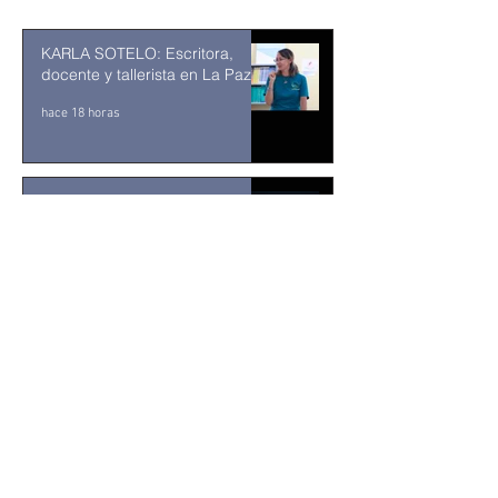
KARLA SOTELO: Escritora,
docente y tallerista en La Paz
hace 18 horas
Checo Perez no logra sumar
puntos en Cadillac
hace 4 días
¡YA HAY SEMIFINALISTAS EN
LOS CABOS! EL MIFEL TENNIS
OPEN BY TELCEL OPPO
ENTRA EN SU RECTA FINAL
31 jul
MUSEO DE LA CIUDAD DE