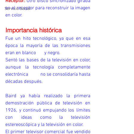
Receptor:
 Otro disco sincronizado giraba 
en el receptor para reconstruir la imagen 
Servicio Social
en color.
Importancia histórica
Fue un hito tecnológico, ya que en esa 
época la mayoría de las transmisiones 
eran en blanco       y negro.
Sentó las bases de la televisión en color, 
aunque la tecnología completamente 
electrónica          no se consolidaría hasta 
décadas después.
Baird ya había realizado la primera 
demostración pública de televisión
en 
1926, y continuó empujando los límites 
con ideas como la televisión 
estereoscópica y la televisión en color.
El primer televisor comercial fue vendido 