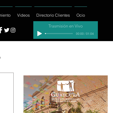
miento
Videos
Directorio Clientes
Ocio
Trasmisión en Vivo
00:00 / 01:04
a
cial