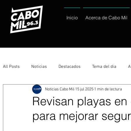
Inicio
Acerca de Cabo Mil
All Posts
Noticias
Destacados
Tema del dia
A
Noticias Cabo Mil
15 jul 2025
1 min de lectura
Eventos
Entérate
Deportes
La buena del día
Revisan playas en 
para mejorar segu
Ayuntamiento de Los Cabos Informa
Nacionales e Inte