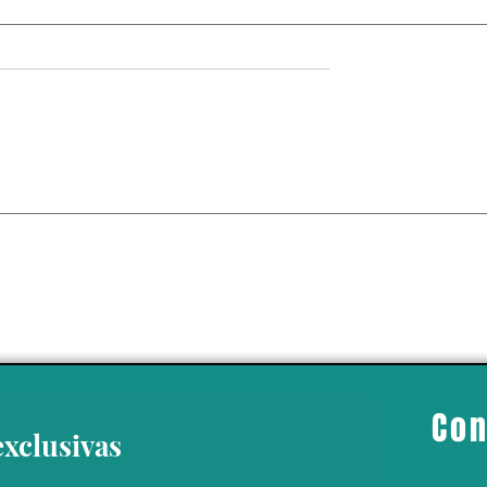
 da un giro político
 Ayotzinapa’ con la
del exgobernador
o Ángel Aguirre
Con
exclusivas