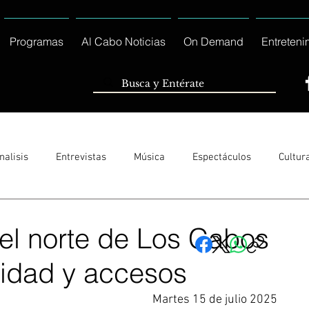
Programas
Al Cabo Noticias
On Demand
Entreteni
nalisis
Entrevistas
Música
Espectáculos
Cultur
Sólo Tránsito Local
Reportajes Especiales Al Cabo Notic
el norte de Los Cabos
ridad y accesos
rnacionales
Columnas
Locales Los Cabos
Servicio So
Martes 15 de julio 2025