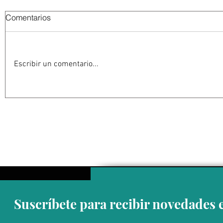
Comentarios
Escribir un comentario...
Abelardo De la Espriella
La Fiscalía
jurará como presidente de
en el ‘caso
Colombia bajo un fuerte
detención 
esquema de seguridad en
de Guerrer
Cali
Suscríbete para recibir novedades 