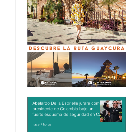
Abelardo De la Espriella jurará como
presidente de Colombia bajo un
fuerte esquema de seguridad en Cali
hace 7 horas