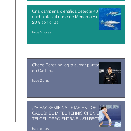
Una campaña científica detecta 48
cachalotes al norte de Menorca y un
20% son crías
hace 5 horas
Checo Perez no logra sumar puntos
en Cadillac
hace 2 días
¡YA HAY SEMIFINALISTAS EN LOS
CABOS! EL MIFEL TENNIS OPEN BY
TELCEL OPPO ENTRA EN SU RECTA
FINAL
hace 6 días