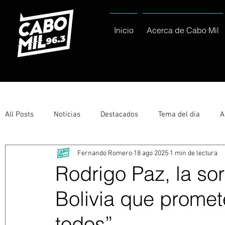
Inicio
Acerca de Cabo Mil
All Posts
Noticias
Destacados
Tema del dia
A
Fernando Romero
18 ago 2025
1 min de lectura
Eventos
Entérate
Deportes
La buena del día
Rodrigo Paz, la sor
Bolivia que promet
Ayuntamiento de Los Cabos Informa
Nacionales e Inte
todos”