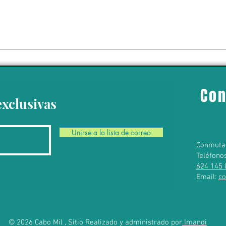
de actividades en
 por “amenaza"
personal; medida
portaciones de
Con
mexicano
exclusivas
Unirse a la lista de correo
Conmuta
Teléfono
624 145 
Email:
c
© 2026 Cabo Mil , Sitio Realizado y administrado por
Imandi