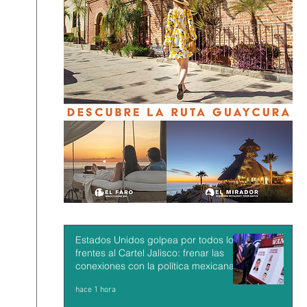
Estados Unidos golpea por todos los
frentes al Cartel Jalisco: frenar las
conexiones con la política mexicana y
su músculo económico
hace 1 hora