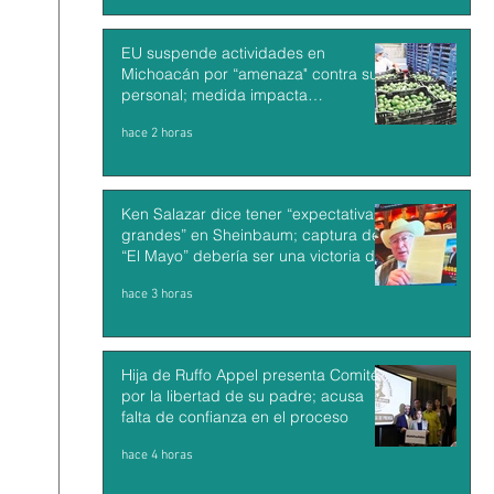
EU suspende actividades en
Michoacán por “amenaza" contra su
personal; medida impacta
exportaciones de aguacate mexicano
hace 2 horas
Ken Salazar dice tener “expectativas
grandes” en Sheinbaum; captura de
“El Mayo” debería ser una victoria de
México y EU
hace 3 horas
Hija de Ruffo Appel presenta Comité
por la libertad de su padre; acusa
falta de confianza en el proceso
hace 4 horas