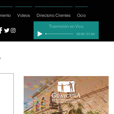
miento
Videos
Directorio Clientes
Ocio
Trasmisión en Vivo
00:00 / 01:04
a
cial