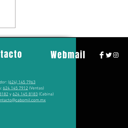
tacto
Webmail
dor:
(624) 145 7963
s:
624 145 7912
(Ventas)
8182
y
624 145 8183
(Cabina)
ontacto@cabomil.com.mx