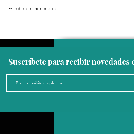
Escribir un comentario...
Estados Unidos golpea por
EU suspen
todos los frentes al Cartel
Michoacán
Jalisco: frenar las conexiones
contra su 
con la política mexicana y su
impacta ex
músculo económico
aguacate 
Suscríbete para recibir novedades 