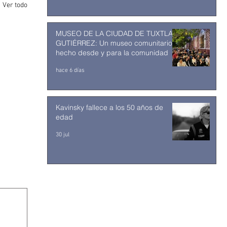
Ver todo
MUSEO DE LA CIUDAD DE TUXTLA
GUTIÉRREZ: Un museo comunitario
hecho desde y para la comunidad
hace 6 días
Kavinsky fallece a los 50 años de
edad
30 jul