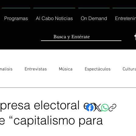
Programas
Al Cabo Noticias
On Demand
Entreteni
nalisis
Entrevistas
Música
Espectáculos
Cultur
Sólo Tránsito Local
Reportajes Especiales Al Cabo Notic
presa electoral en
e “capitalismo para
rnacionales
Columnas
Locales Los Cabos
Servicio So