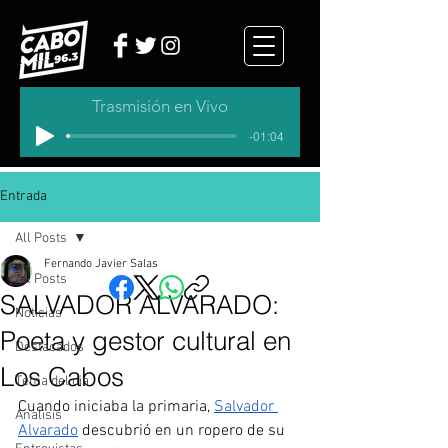
Trasmisión en Vivo
-01:04
Entrada
All Posts
Fernando Javier Salas
All Posts
SALVADOR ALVARADO:
Noticias
Poeta y gestor cultural en
Destacados
Los Cabos
Tema del dia
Cuando iniciaba la primaria, 
Salvador 
Analisis
Alvarado
 descubrió en un ropero de su 