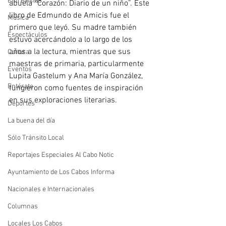
Entrevistas
abuela “Corazón: Diario de un niño”. Este 
libro de Edmundo de Amicis fue el 
Música
primero que leyó. Su madre también 
Espectáculos
estuvo acercándolo a lo largo de los 
años a la lectura, mientras que sus 
Cultura
maestras de primaria, particularmente 
Eventos
Lupita Gastelum y Ana María González, 
Entérate
fungieron como fuentes de inspiración 
en sus exploraciones literarias.
Deportes
La buena del día
Sólo Tránsito Local
Reportajes Especiales Al Cabo Notic
Ayuntamiento de Los Cabos Informa
Nacionales e Internacionales
Columnas
Locales Los Cabos