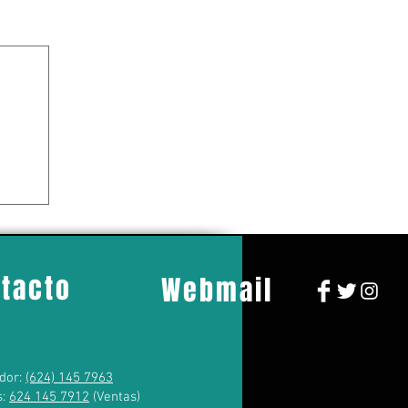
tacto
Webmail
dor:
(624) 145 7963
s:
624 145 7912
(Ventas)