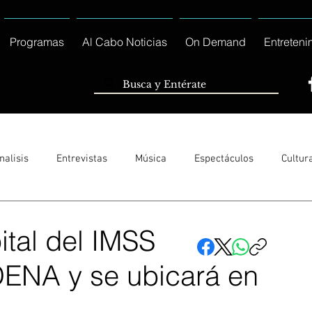
Programas
Al Cabo Noticias
On Demand
Entreteni
nalisis
Entrevistas
Música
Espectáculos
Cultur
Sólo Tránsito Local
Reportajes Especiales Al Cabo Notic
ital del IMSS
DENA y se ubicará en
rnacionales
Columnas
Locales Los Cabos
Servicio So