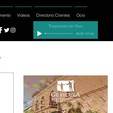
miento
Videos
Directorio Clientes
Ocio
Trasmisión en Vivo
00:00 / 01:04
a
cial