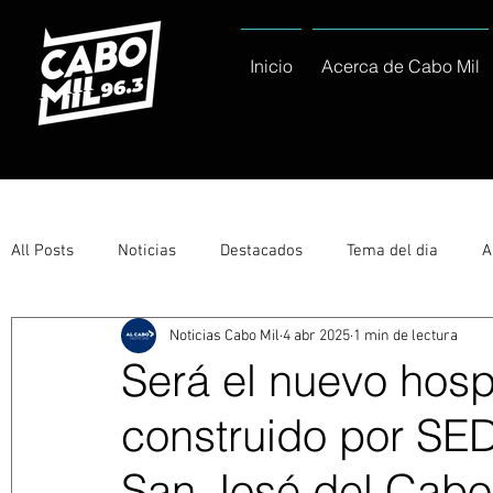
Inicio
Acerca de Cabo Mil
All Posts
Noticias
Destacados
Tema del dia
A
Noticias Cabo Mil
4 abr 2025
1 min de lectura
Eventos
Entérate
Deportes
La buena del día
Será el nuevo hosp
construido por SE
Ayuntamiento de Los Cabos Informa
Nacionales e Inte
San José del Cabo