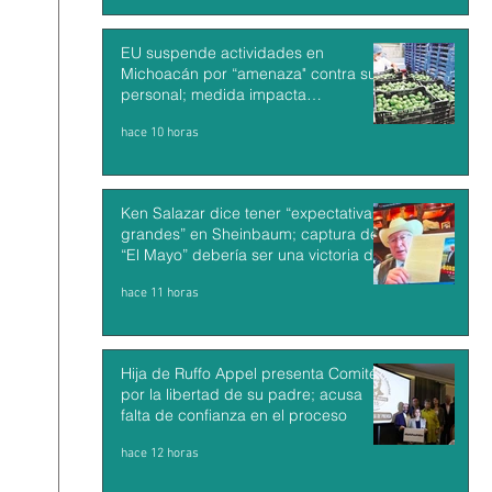
EU suspende actividades en
Michoacán por “amenaza" contra su
personal; medida impacta
exportaciones de aguacate mexicano
hace 10 horas
Ken Salazar dice tener “expectativas
grandes” en Sheinbaum; captura de
“El Mayo” debería ser una victoria de
México y EU
hace 11 horas
Hija de Ruffo Appel presenta Comité
por la libertad de su padre; acusa
falta de confianza en el proceso
hace 12 horas