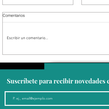
Comentarios
Escribir un comentario...
Estados Unidos golpea por
EU suspen
todos los frentes al Cartel
Michoacán
Jalisco: frenar las conexiones
contra su 
con la política mexicana y su
impacta ex
músculo económico
aguacate 
Suscríbete para recibir novedades 