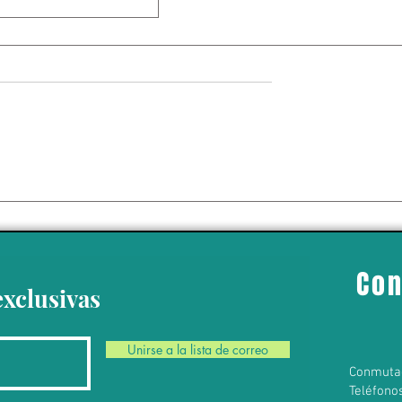
de actividades en
 por “amenaza"
personal; medida
portaciones de
Con
mexicano
exclusivas
Unirse a la lista de correo
Conmuta
Teléfono