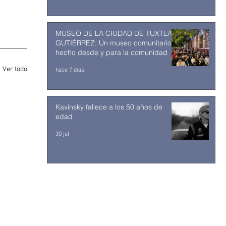
MUSEO DE LA CIUDAD DE TUXTLA
GUTIÉRREZ: Un museo comunitario
hecho desde y para la comunidad
Ver todo
hace 7 días
Kavinsky fallece a los 50 años de
edad
30 jul