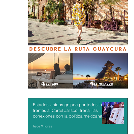
Estados Unidos golpea por todos los
frentes al Cartel Jalisco: frenar las
conexiones con la política mexicana y
su músculo económico
hace 9 horas