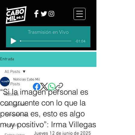
Trasmisión en Vivo
-01:04
Entrada
All Posts
Noticias Cabo Mil
All Posts
“Si la imagen personal es
Noticias
congruente con lo que la
Destacados
persona es, esto es algo
Tema del dia
muy positivo”: Irma Villegas
Analisis
Jueves 12 de junio de 2025