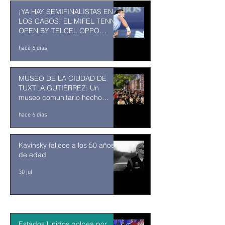
¡YA HAY SEMIFINALISTAS EN
LOS CABOS! EL MIFEL TENNIS
OPEN BY TELCEL OPPO
ENTRA EN SU RECTA FINAL
hace 6 días
MUSEO DE LA CIUDAD DE
TUXTLA GUTIÉRREZ: Un
museo comunitario hecho
desde y para la comunidad
hace 6 días
Kavinsky fallece a los 50 años
de edad
30 jul
Estados Unidos golpea por