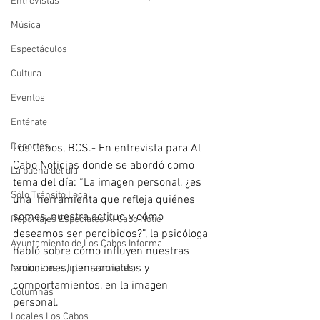
Entrevistas
Música
Espectáculos
Cultura
Eventos
Entérate
Deportes
Los Cabos, BCS.- En entrevista para Al 
Cabo Noticias donde se abordó como 
La buena del día
tema del día: “La imagen personal, ¿es 
Sólo Tránsito Local
una  herramienta que refleja quiénes 
somos, nuestra actitud y cómo 
Reportajes Especiales Al Cabo Notic
deseamos ser percibidos?”, la psicóloga 
Ayuntamiento de Los Cabos Informa
habló sobre cómo influyen nuestras 
emociones, pensamientos y 
Nacionales e Internacionales
comportamientos, en la imagen 
Columnas
personal.
Locales Los Cabos