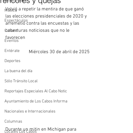
rencores y quejas
Entrevistas
Volvió a repetir la mentira de que ganó 
Música
las elecciones presidenciales de 2020 y 
Espectáculos
arremetió contra las encuestas y las 
coberturas noticiosas que no le 
Cultura
favorecen
Eventos
Entérate
Miércoles 30 de abril de 2025
Deportes
La buena del día
Sólo Tránsito Local
Reportajes Especiales Al Cabo Notic
Ayuntamiento de Los Cabos Informa
Nacionales e Internacionales
Columnas
Durante un mitin en Michigan para 
Locales Los Cabos