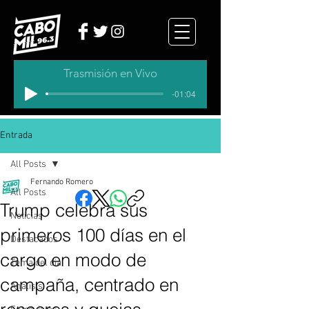
Trasmisión en Vivo
-01:04
Entrada
All Posts
Fernando Romero
All Posts
Trump celebra sus
Noticias
primeros 100 días en el
Destacados
cargo en modo de
Tema del dia
campaña, centrado en
Analisis