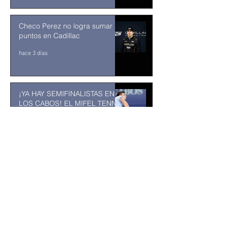
Checo Perez no logra sumar
puntos en Cadillac
hace 3 días
¡YA HAY SEMIFINALISTAS EN
LOS CABOS! EL MIFEL TENNIS
OPEN BY TELCEL OPPO
ENTRA EN SU RECTA FINAL
31 jul
MUSEO DE LA CIUDAD DE
TUXTLA GUTIÉRREZ: Un
museo comunitario hecho
desde y para la comunidad
31 jul