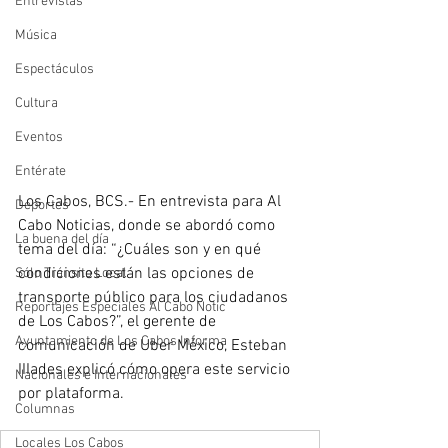
Entrevistas
Música
Espectáculos
Cultura
Eventos
Entérate
Los Cabos, BCS.- En entrevista para Al 
Deportes
Cabo Noticias, donde se abordó como 
La buena del día
tema del día: “¿Cuáles son y en qué 
condiciones están las opciones de 
Sólo Tránsito Local
transporte público para los ciudadanos 
Reportajes Especiales Al Cabo Notic
de Los Cabos?”, el gerente de 
Ayuntamiento de Los Cabos Informa
comunicación de Uber México, Esteban 
IIIades explicó cómo opera este servicio 
Nacionales e Internacionales
por plataforma.
Columnas
Locales Los Cabos