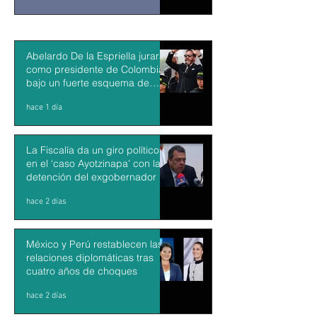
Abelardo De la Espriella jurará
como presidente de Colombia
bajo un fuerte esquema de
seguridad en Cali
hace 1 día
La Fiscalía da un giro político
en el ‘caso Ayotzinapa’ con la
detención del exgobernador de
Guerrero Ángel Aguirre
hace 2 días
México y Perú restablecen las
relaciones diplomáticas tras
cuatro años de choques
hace 2 días