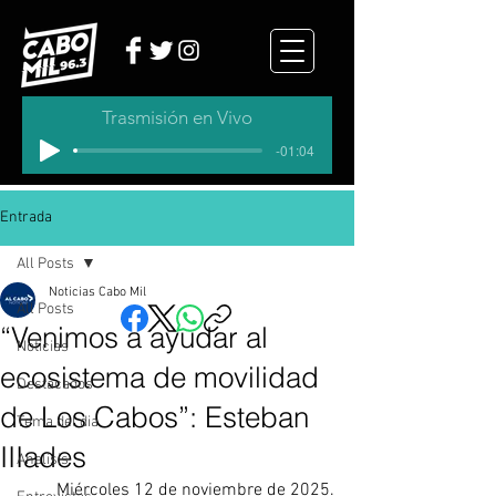
Trasmisión en Vivo
-01:04
Entrada
All Posts
Noticias Cabo Mil
All Posts
“Venimos a ayudar al
Noticias
ecosistema de movilidad
Destacados
de Los Cabos”: Esteban
Tema del dia
IIIades
Analisis
Miércoles 12 de noviembre de 2025.