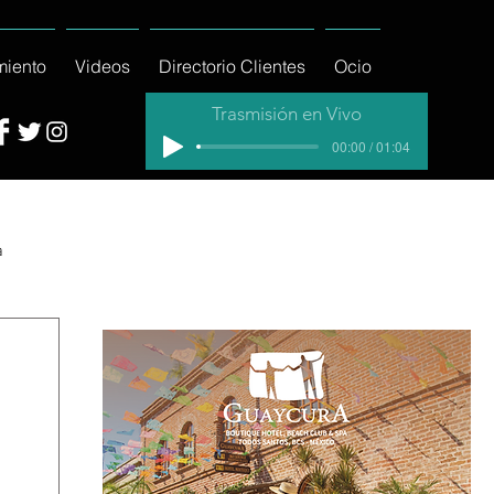
miento
Videos
Directorio Clientes
Ocio
Trasmisión en Vivo
00:00 / 01:04
a
cial