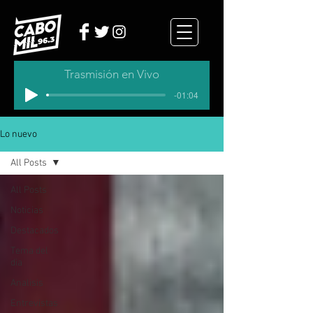
Trasmisión en Vivo
-01:04
Lo nuevo
All Posts
All Posts
Noticias
Destacados
Tema del
dia
Analisis
Entrevistas