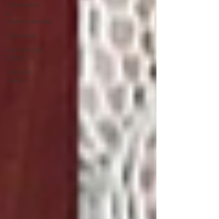
Nacionales
e
Internacionales
Columnas
Locales Los
Cabos
Servicio
Social