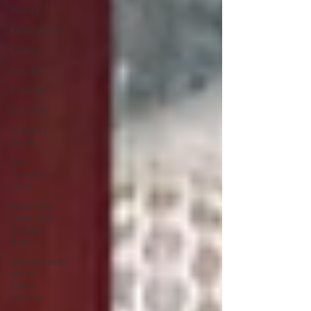
Música
Espectáculos
Cultura
Eventos
Entérate
Deportes
La buena
del día
Sólo
Tránsito
Local
Reportajes
Especiales
Al Cabo
Notic
Ayuntamiento
de Los
Cabos
Informa