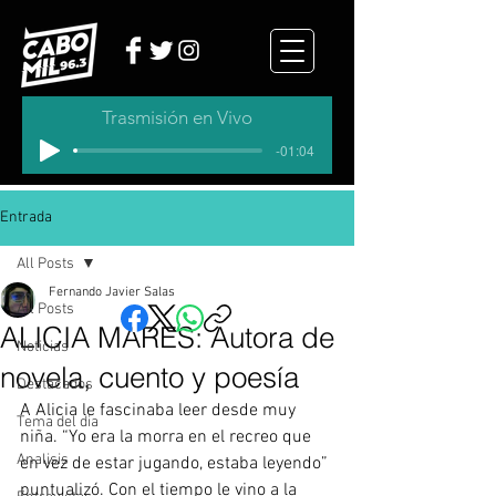
Trasmisión en Vivo
-01:04
Entrada
All Posts
Fernando Javier Salas
All Posts
ALICIA MARES: Autora de
Noticias
novela, cuento y poesía
Destacados
A Alicia le fascinaba leer desde muy 
Tema del dia
niña. “Yo era la morra en el recreo que 
Analisis
en vez de estar jugando, estaba leyendo” 
puntualizó. Con el tiempo le vino a la 