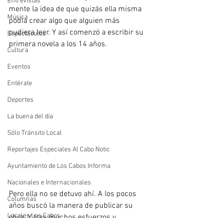
Entrevistas
mente la idea de que quizás ella misma 
Música
podía crear algo que alguien más 
pudiera leer. Y así comenzó a escribir su 
Espectáculos
primera novela a los 14 años.
Cultura
Eventos
Entérate
Deportes
La buena del día
Sólo Tránsito Local
Reportajes Especiales Al Cabo Notic
Ayuntamiento de Los Cabos Informa
Nacionales e Internacionales
Pero ella no se detuvo ahí. A los pocos 
Columnas
años buscó la manera de publicar su 
Locales Los Cabos
obra. Y tras muchos esfuerzos y 