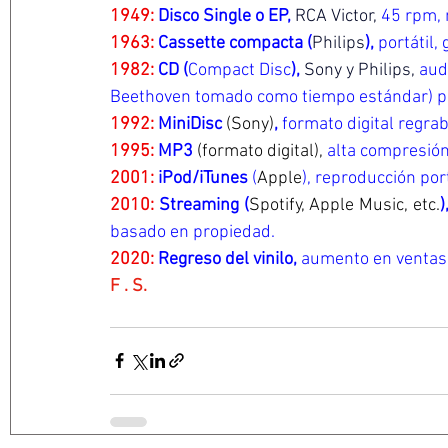
1949: 
Disco Single o EP, 
RCA Victor,
45 rpm, 
1963:
 Cassette compacta (
Philips
), 
portátil,
1982:
 CD (
Compact Disc
), 
Sony y Philips,
audi
Beethoven tomado como tiempo estándar) por d
1992: 
MiniDisc 
(Sony)
, 
formato digital regra
1995: 
MP3 
(formato digital),
alta compresión,
2001:
 iPod/iTunes
 (
Apple
), reproducción por
2010:
 Streaming (
Spotify, Apple Music, etc.
)
basado en propiedad.
2020:
 Regreso del vinilo, 
aumento en ventas 
F . S.