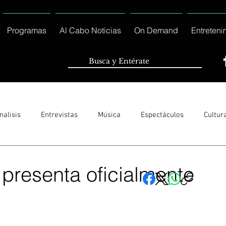
Programas
Al Cabo Noticias
On Demand
Entreteni
nalisis
Entrevistas
Música
Espectáculos
Cultur
Sólo Tránsito Local
Reportajes Especiales Al Cabo Notic
presenta oficialmente
rnacionales
Columnas
Locales Los Cabos
Servicio So