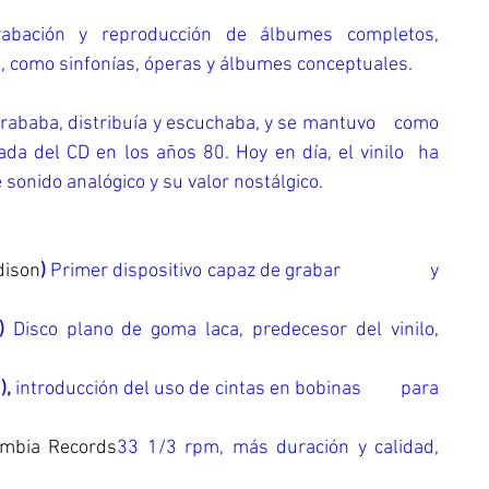
bación y reproducción de álbumes completos,      
, como sinfonías, óperas y álbumes conceptuales.
rababa, distribuía y escuchaba, y se mantuvo    como 
da del CD en los años 80. Hoy en día, el vinilo  ha 
 sonido analógico y su valor nostálgico.
dison
) 
Primer dispositivo capaz de grabar                   y 
) 
Disco plano de goma laca, predecesor del vinilo,        
G
),
 introducción del uso de cintas en bobinas         para 
umbia Record
s
33 1/3 rpm, más duración y calidad, 