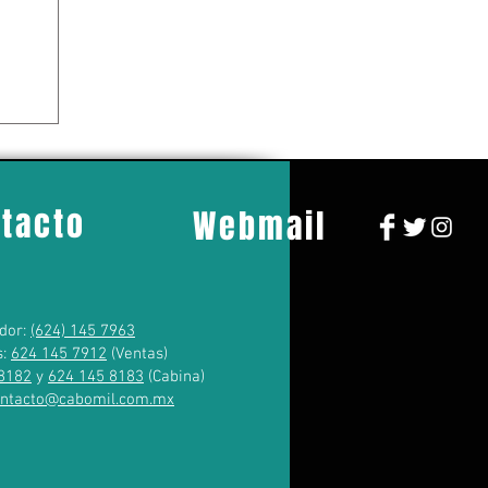
tacto
Webmail
dor:
(624) 145 7963
s:
624 145 7912
(Ventas)
8182
y
624 145 8183
(Cabina)
ontacto@cabomil.com.mx