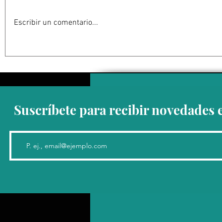
Escribir un comentario...
Abelardo De la Espriella
La Fiscalía
jurará como presidente de
en el ‘caso
Colombia bajo un fuerte
detención 
esquema de seguridad en
de Guerrer
Cali
Suscríbete para recibir novedades 