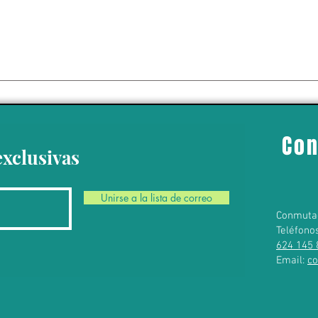
 da un giro político
 Ayotzinapa’ con la
del exgobernador
o Ángel Aguirre
Con
exclusivas
Unirse a la lista de correo
Conmuta
Teléfono
624 145 
Email:
c