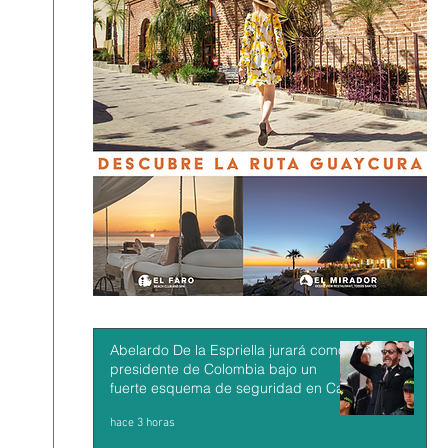
Abelardo De la Espriella jurará como
presidente de Colombia bajo un
fuerte esquema de seguridad en Cali
hace 3 horas