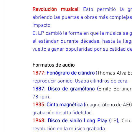
Revolución musical
: 
Esto permitió la gra
abriendo las puertas a obras más complejas
Impacto:
El LP cambió la forma en que la música se g
el estándar durante décadas, hasta la llega
vuelto a ganar popularidad por su calidad de
Formatos de audio
1877:
 Fonógrafo de cilindro 
(
Thomas Alva E
reproducir sonido. Usaba cilindros de cera.
1887: Disco de gramófono (
Emile Berliner
78 rpm.
1935: 
Cinta magnética (
magnetófono de AE
grabación de alta fidelidad.
1948:
 Disco de vinilo Long Play (
LP
), 
Col
revolución en la música grabada.