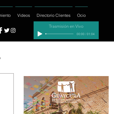
miento
Videos
Directorio Clientes
Ocio
Trasmisión en Vivo
00:00 / 01:04
a
cial