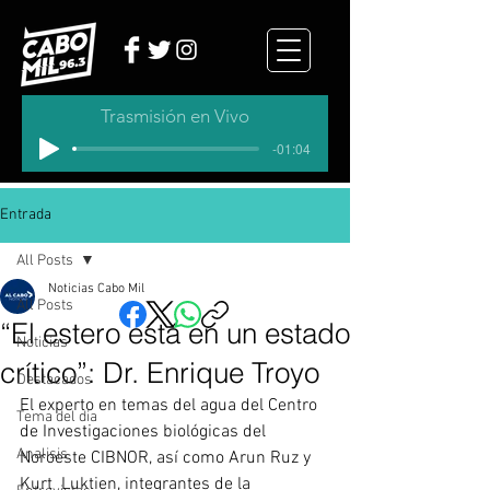
Trasmisión en Vivo
-01:04
Entrada
All Posts
Noticias Cabo Mil
All Posts
“El estero está en un estado
Noticias
crítico”: Dr. Enrique Troyo
Destacados
El experto en temas del agua del Centro 
Tema del dia
de Investigaciones biológicas del 
Analisis
Noroeste CIBNOR, así como Arun Ruz y  
Kurt  Luktien, integrantes de la 