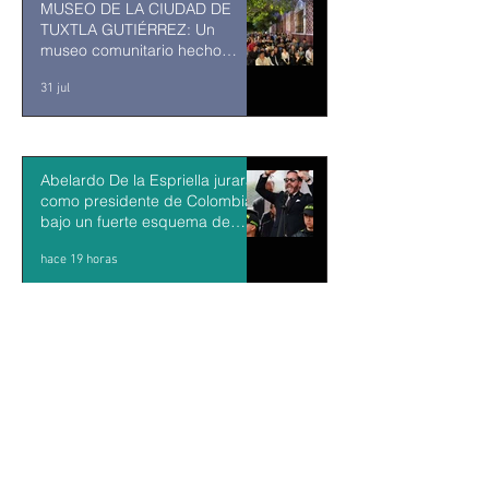
MUSEO DE LA CIUDAD DE
TUXTLA GUTIÉRREZ: Un
museo comunitario hecho
desde y para la comunidad
31 jul
Abelardo De la Espriella jurará
como presidente de Colombia
bajo un fuerte esquema de
seguridad en Cali
hace 19 horas
La Fiscalía da un giro político
en el ‘caso Ayotzinapa’ con la
detención del exgobernador de
Guerrero Ángel Aguirre
hace 20 horas
México y Perú restablecen las