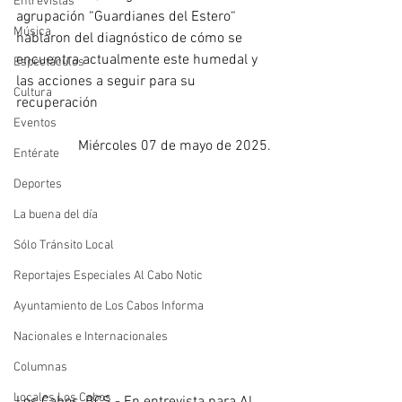
Entrevistas
agrupación “Guardianes del Estero“ 
Música
hablaron del diagnóstico de cómo se 
encuentra actualmente este humedal y 
Espectáculos
las acciones a seguir para su 
Cultura
recuperación
Eventos
Miércoles 07 de mayo de 2025.
Entérate
Deportes
La buena del día
Sólo Tránsito Local
Reportajes Especiales Al Cabo Notic
Ayuntamiento de Los Cabos Informa
Nacionales e Internacionales
Columnas
Locales Los Cabos