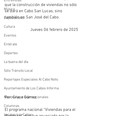
Entrevistas
que la construcción de viviendas no sólo 
Música
se dará en Cabo San Lucas, sino 
también en San José del Cabo.
Espectáculos
Cultura
Jueves 06 febrero de 2025
Eventos
Entérate
Deportes
La buena del día
Sólo Tránsito Local
Reportajes Especiales Al Cabo Notic
Ayuntamiento de Los Cabos Informa
Por: Grace Gámez. 
Nacionales e Internacionales
Columnas
El programa nacional “Viviendas para el 
Locales Los Cabos