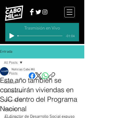
Trasmisión en Vivo
-01:04
Entrada
All Posts
Noticias Cabo Mil
All Posts
Este año también se
Noticias
construirán viviendas en
Destacados
SJC dentro del Programa
Tema del dia
Nacional
Analisis
El director de Desarrollo Social expuso 