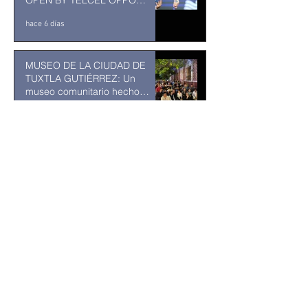
OPEN BY TELCEL OPPO
ENTRA EN SU RECTA FINAL
hace 6 días
MUSEO DE LA CIUDAD DE
TUXTLA GUTIÉRREZ: Un
museo comunitario hecho
desde y para la comunidad
hace 6 días
Kavinsky fallece a los 50 años
de edad
hace 6 días
Resuelve juez federal que
reforma al Poder Judicial de
2024 es inconstitucional