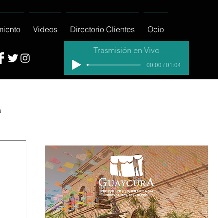
miento
Videos
Directorio Clientes
Ocio
Trasmisión en Vivo
00:00 / 01:04
a
cial