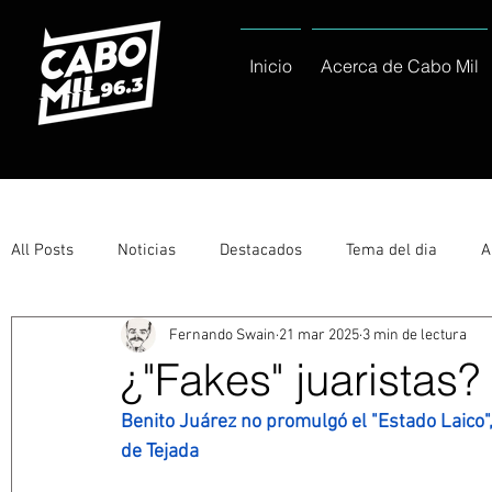
Inicio
Acerca de Cabo Mil
All Posts
Noticias
Destacados
Tema del dia
A
Fernando Swain
21 mar 2025
3 min de lectura
Eventos
Entérate
Deportes
La buena del día
¿"Fakes" juaristas?
Benito Juárez no promulgó el "Estado Laico", s
Ayuntamiento de Los Cabos Informa
Nacionales e Inte
de Tejada