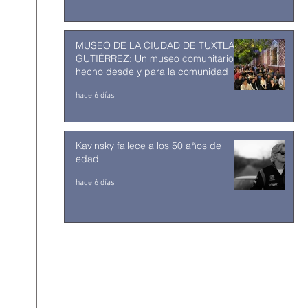
MUSEO DE LA CIUDAD DE TUXTLA
GUTIÉRREZ: Un museo comunitario
hecho desde y para la comunidad
hace 6 días
Kavinsky fallece a los 50 años de
edad
hace 6 días