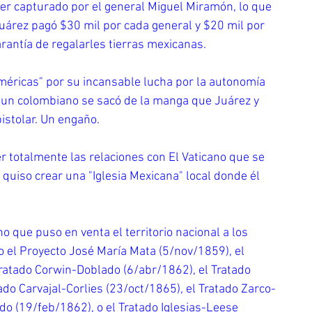
ser capturado por el general Miguel Miramón, lo que 
 Juárez pagó $30 mil por cada general y $20 mil por 
rantía de regalarles tierras mexicanas.
Américas" por su incansable lucha por la autonomía 
e un colombiano se sacó de la manga que Juárez y 
istolar. Un engaño.
er totalmente las relaciones con El Vaticano que se 
 quiso crear una "Iglesia Mexicana" local donde él 
o que puso en venta el territorio nacional a los 
 el Proyecto José María Mata (5/nov/1859), el 
atado Corwin-Doblado (6/abr/1862), el Tratado 
o Carvajal-Corlies (23/oct/1865), el Tratado Zarco-
do (19/feb/1862), o el Tratado Iglesias-Leese 