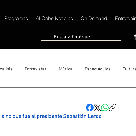
Programas
Al Cabo Noticias
On Demand
Entreteni
nalisis
Entrevistas
Música
Espectáculos
Cultur
Sólo Tránsito Local
Reportajes Especiales Al Cabo Notic
ino que fue el presidente Sebastián Lerdo            
rnacionales
Columnas
Locales Los Cabos
Servicio So