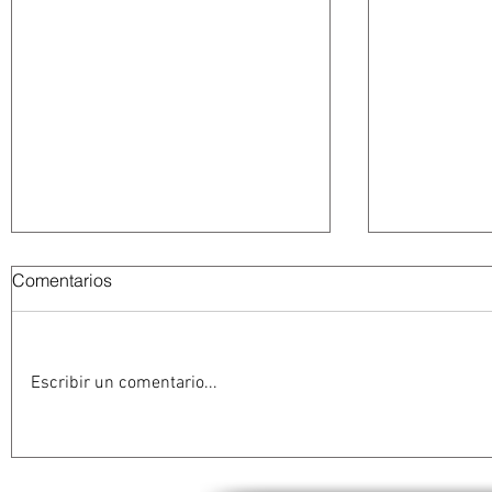
Comentarios
Escribir un comentario...
Resuelve juez federal que
León XIV v
reforma al Poder Judicial de
Argentina y