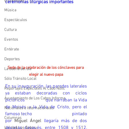
Entrevistas
ceremonias litúrgicas importantes
Música
Espectáculos
Cultura
Eventos
Entérate
Deportes
Sede de la celebración de los cónclaves para 
La buena del día
elegir al nuevo papa
Sólo Tránsito Local
En su inauguración, las paredes laterales 
Reportajes Especiales Al Cabo Notic
ya estaban decoradas con ciclos 
Ayuntamiento de Los Cabos Informa
pictóricos                que narraban la Vida 
de Moisés y la Vida de Cristo, pero el 
Nacionales e Internacionales
famoso techo                                pintado 
Columnas
por 
Miguel Ángel
 llegaría más de dos 
décadas después, entre 1508 y 1512, 
Locales Los Cabos