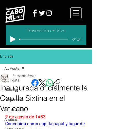
Trasmisión en Vivo
-01:04
Entrada
All Posts
Fernando Swain
All Posts
Inaugurada oficialmente la
Noticias
Capilla Sixtina en el
Destacados
Vaticano
Tema del dia
9 de agosto de 1483
Analisis
Concebida como capilla papal y lugar de 