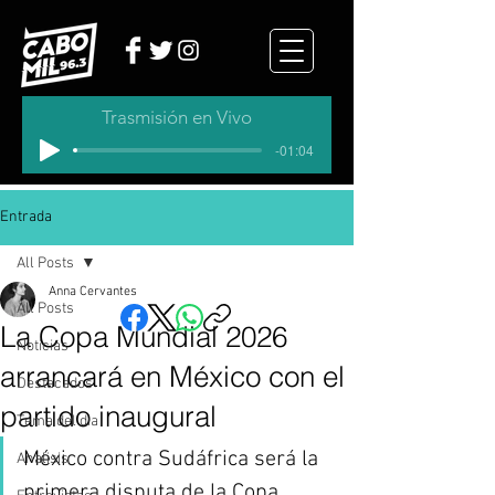
Trasmisión en Vivo
-01:04
Entrada
All Posts
Anna Cervantes
All Posts
La Copa Mundial 2026
Noticias
arrancará en México con el
Destacados
partido inaugural
Tema del dia
México contra Sudáfrica será la 
Analisis
primera disputa de la Copa 