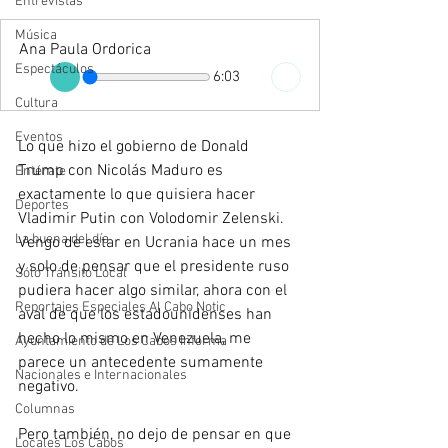
Entrevistas
Música
Ana Paula Ordorica
Espectáculos
6:03
Cultura
Eventos
Lo que hizo el gobierno de Donald 
Trump con Nicolás Maduro es 
Entérate
exactamente lo que quisiera hacer 
Deportes
Vladimir Putin con Volodomir Zelenski. 
La buena del día
Vengo de estar en Ucrania hace un mes 
y solo de pensar que el presidente ruso 
Sólo Tránsito Local
pudiera hacer algo similar, ahora con el 
Reportajes Especiales Al Cabo Notic
aval de que los estadounidenses han 
hecho lo mismo en Venezuela, me 
Ayuntamiento de Los Cabos Informa
parece un antecedente sumamente 
Nacionales e Internacionales
negativo.
Columnas
Pero también, no dejo de pensar en que 
Locales Los Cabos