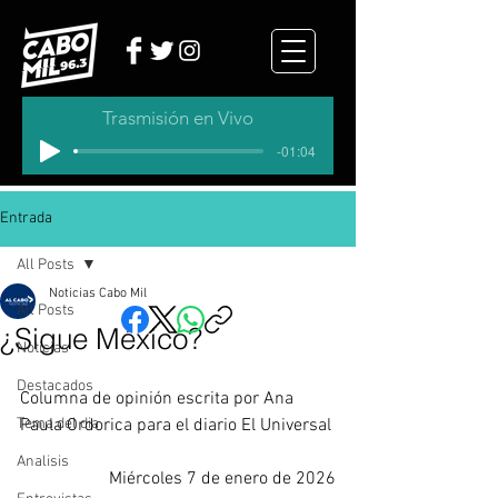
Trasmisión en Vivo
-01:04
Entrada
All Posts
Noticias Cabo Mil
All Posts
¿Sigue México?
Noticias
Destacados
Columna de opinión escrita por 
Ana 
Tema del dia
Paula Ordorica para el diario El Universal
Analisis
Miércoles 7 de enero de 2026