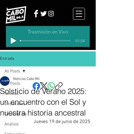
Trasmisión en Vivo
-01:04
Entrada
All Posts
Noticias Cabo Mil
All Posts
Solsticio de Verano 2025:
Noticias
un encuentro con el Sol y
Destacados
nuestra historia ancestral
Tema del dia
Jueves 19 de junio de 2025
Analisis