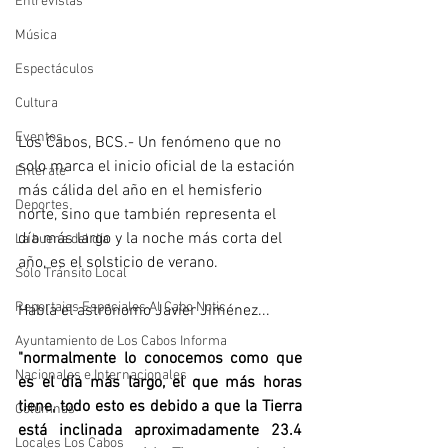
Entrevistas
Música
Espectáculos
Cultura
Eventos
Los Cabos, BCS.- 
Un fenómeno que no 
solo marca el inicio oficial de la estación 
Entérate
más cálida del año en el hemisferio 
Deportes
norte, sino que también representa el 
día más largo y la noche más corta del 
La buena del día
año, es el solsticio de verano.
Sólo Tránsito Local
Reportajes Especiales Al Cabo Notic
Habla el astrónomo Javier Jiménez...
Ayuntamiento de Los Cabos Informa
"
normalmente lo conocemos como que 
Nacionales e Internacionales
es el día más largo, el que más horas 
tiene, todo esto es debido a que la Tierra 
Columnas
está inclinada aproximadamente 23.4 
Locales Los Cabos